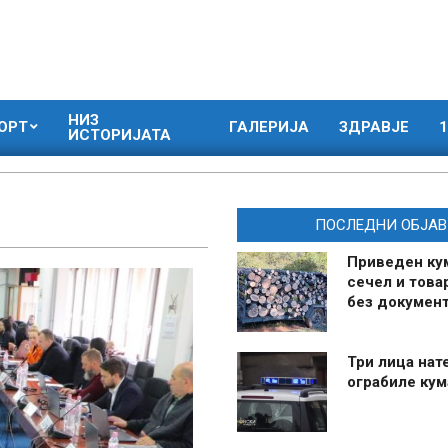
НИЗ
ОРТ
ГАЛЕРИЈА
ЗДРАВЈЕ
1
ИСТОРИЈАТА
ПОСЛЕДНИ ОБЈАВ
Приведен ку
сечел и това
без документ
Три лица нат
ограбиле ку