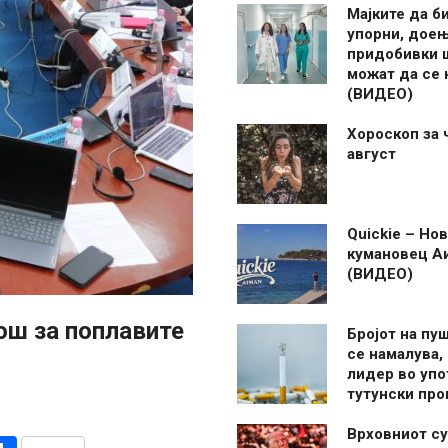
Мајките да б
упорни, дое
придобивки 
можат да се
(ВИДЕО)
Хороскоп за 
август
Quickie – Нов
кумановец А
(ВИДЕО)
ош за поплавите
Бројот на пу
се намалува, 
лидер во упо
тутунски пр
Врховниот су