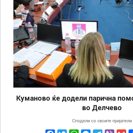
Куманово ќе додели парична пом
во Делчево
2023-
Сподели со своите пријатели
07-
05