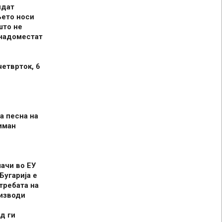
идат
њето носи
што не
 надоместат
четврток, 6
а песна на
иман
шачи во ЕУ
Бугарија е
требата на
оизводи
д ги