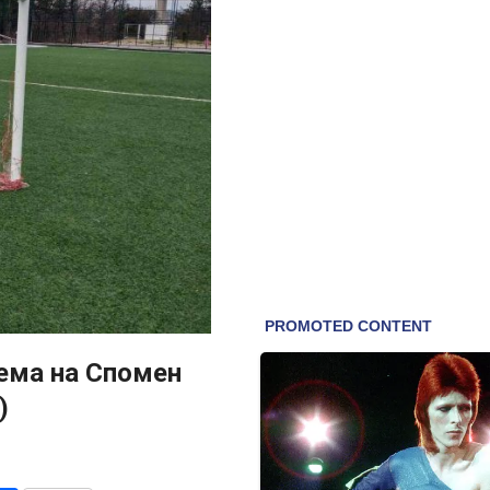
ема на Спомен
)