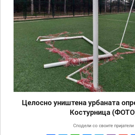
Целосно уништена урбаната опр
Костурница (ФОТО
2023-
Сподели со своите пријатели
04-