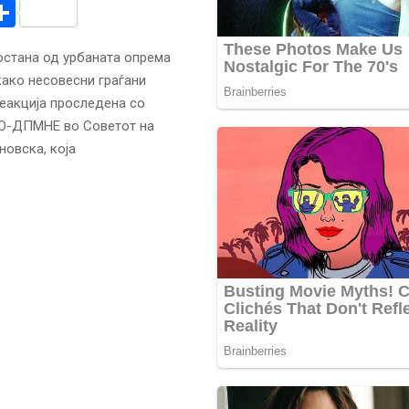
r
am
r
mail
Share
 остана од урбаната опрема
ако несовесни граѓани
еакција проследена со
РО-ДПМНЕ во Советот на
овска, која