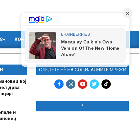
8+
КОНТАКТ
МАРКЕТИНГ
И
СЛЕДЕТЕ НЀ НА СОЦИЈАЛНИТЕ МРЕЖИ
мановец кој
рел дрва
ација
*
епале и
мановец