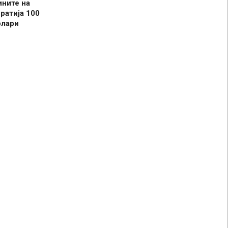
ините на
ратија 100
олари