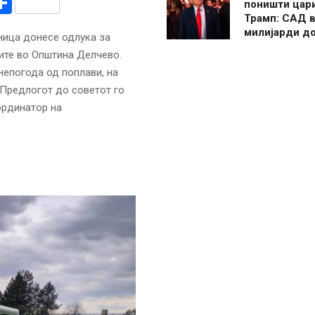
r
am
r
mail
Share
поништи цар
Трамп: САД в
милијарди д
ница донесе одлука за
ите во Општина Делчево.
непогода од поплави, на
 Предлогот до советот го
ординатор на