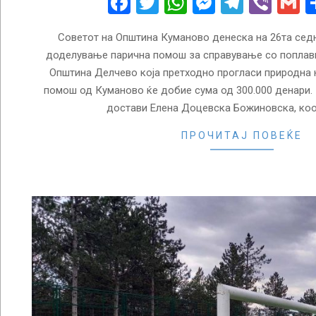
Facebook
Twitter
WhatsApp
Messenge
Telegr
Vibe
G
Советот на Општина Куманово денеска на 26та сед
доделување парична помош за справување со поплав
Општина Делчево која претходно прогласи природна 
помош од Куманово ќе добие сума од 300.000 денари.
достави Елена Доцевска Божиновска, ко
ПРОЧИТАЈ ПОВЕЌЕ