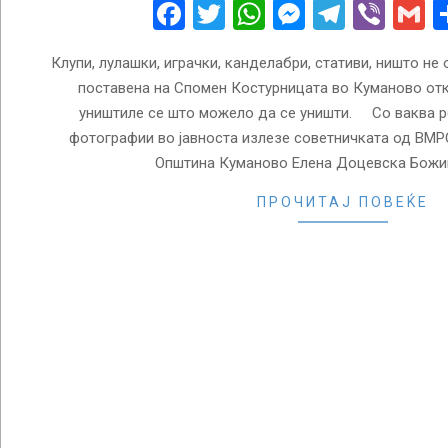
03
Facebook
Twitter
WhatsApp
Messenge
Telegr
Vibe
G
Клупи, лулашки, играчки, канделабри, стативи, ништо не
поставена на Спомен Костурницата во Куманово отк
уништиле се што можело да се уништи. Со ваква р
фотографии во јавноста излезе советничката од ВМ
Општина Куманово Елена Доцевска Божин
ПРОЧИТАЈ ПОВЕЌЕ