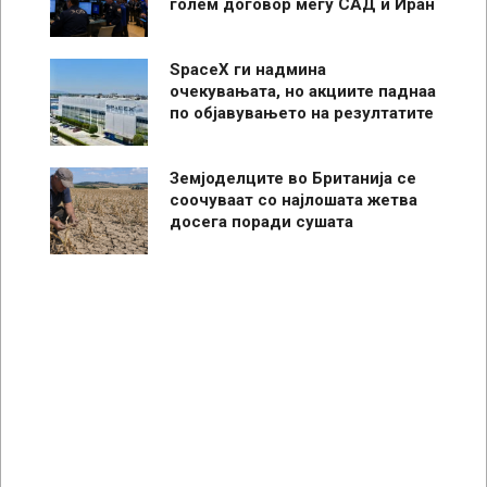
голем договор меѓу САД и Иран
SpaceX ги надмина
очекувањата, но акциите паднаа
по објавувањето на резултатите
Земјоделците во Британија се
соочуваат со најлошата жетва
досега поради сушата