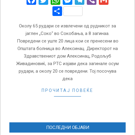
Facebook
Twitter
WhatsApp
Messenger
Telegram
Viber
Gmail
Share
Околу 65 рудари се извлечени од рудникот за
јаглен „Соко“ во Сокобања, а 8 загинаа.
Повредени се уште 20 лица кои се пренесени во
Општата болница во Алексинац. Директорот на
Здравствениот дом Алексинац, Родољуб
Живадиновиќ, за РТС изјави дека загинале осум
рудари, а околу 20 се повредени. Тој посочува
дека
ПРОЧИТАЈ ПОВЕЌЕ
ПОСЛЕДНИ ОБЈАВИ