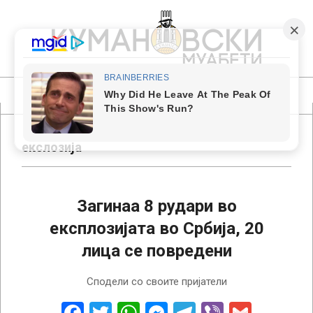
Skip
to
content
КУМАНОВСКИ
МУАБЕТИ
Primary
Navigation
Menu
екслозија
Загинаа 8 рудари во
експлозијата во Србија, 20
лица се повредени
2022-
Сподели со своите пријатели
04-
01