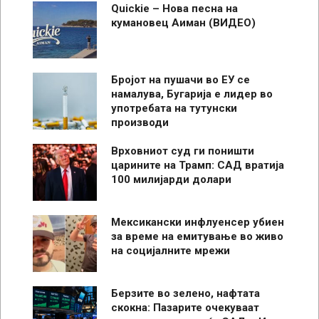
Quickie – Нова песна на
кумановец Аиман (ВИДЕО)
Бројот на пушачи во ЕУ се
намалува, Бугарија е лидер во
употребата на тутунски
производи
Врховниот суд ги поништи
царините на Трамп: САД вратија
100 милијарди долари
Мексикански инфлуенсер убиен
за време на емитување во живо
на социјалните мрежи
Берзите во зелено, нафтата
скокна: Пазарите очекуваат