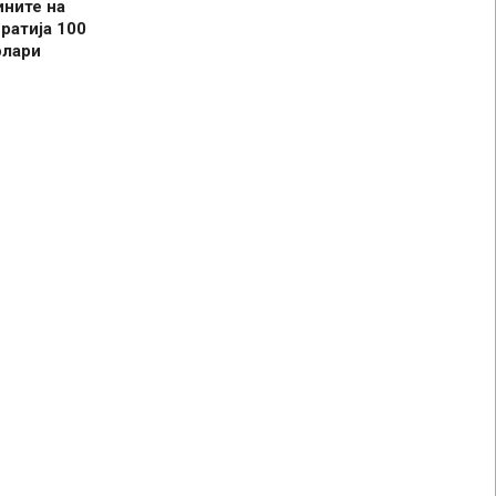
ините на
ратија 100
олари