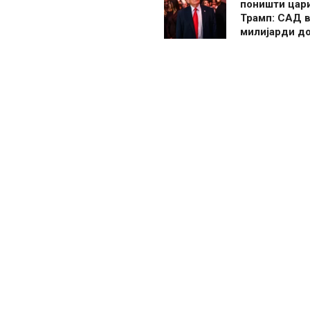
поништи цар
Трамп: САД в
милијарди д