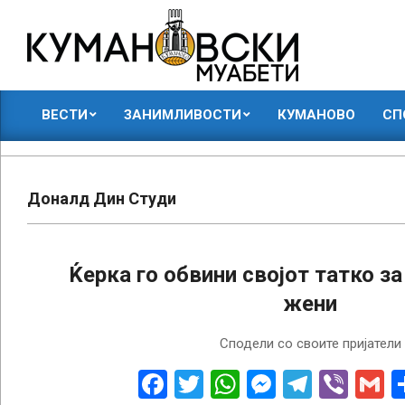
Skip
to
content
КУМАНОВСКИ
ВЕСТИ
ЗАНИМЛИВОСТИ
КУМАНОВО
СП
МУАБЕТИ
Primary
Navigation
Menu
Доналд Дин Студи
Ќерка го обвини својот татко за
жени
2022-
Сподели со своите пријатели
10-
27
Facebook
Twitter
WhatsApp
Messenge
Telegr
Vibe
G