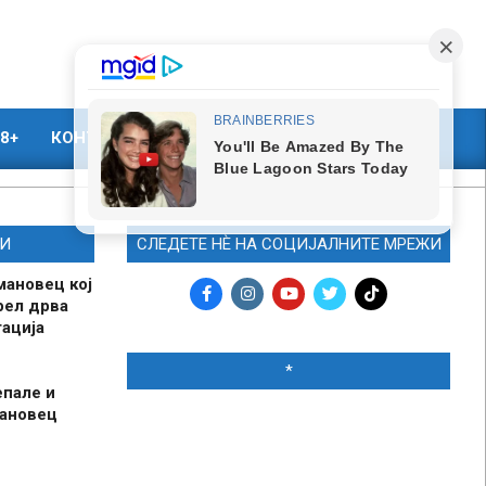
8+
КОНТАКТ
МАРКЕТИНГ
И
СЛЕДЕТЕ НЀ НА СОЦИЈАЛНИТЕ МРЕЖИ
мановец кој
рел дрва
ација
*
епале и
мановец