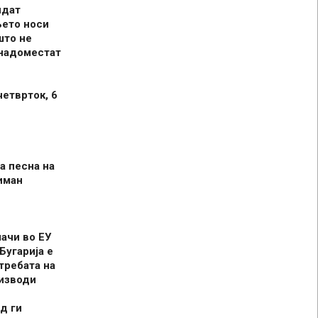
идат
њето носи
што не
 надоместат
четврток, 6
а песна на
иман
шачи во ЕУ
Бугарија е
требата на
оизводи
д ги