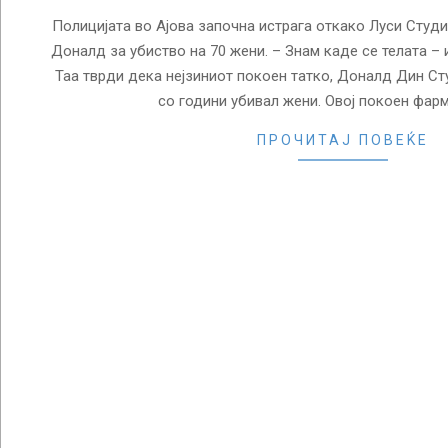
Полицијата во Ајова започна истрага откако Луси Студи
Доналд за убиство на 70 жени. – Знам каде се телата – и
Таа тврди дека нејзиниот покоен татко, Доналд Дин Сту
со години убивал жени. Овој покоен фар
ПРОЧИТАЈ ПОВЕЌЕ