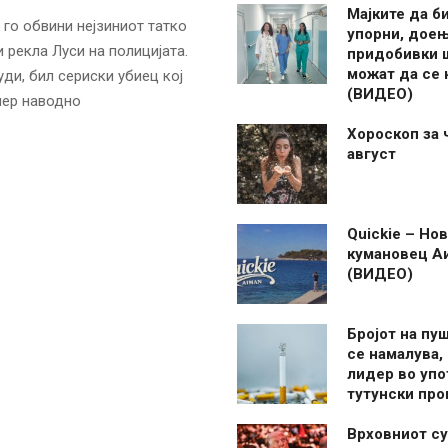
Мајките да б
 го обвини нејзиниот татко
упорни, дое
 рекла Луси на полицијата.
придобивки 
можат да се
ди, бил сериски убиец кој
(ВИДЕО)
мер наводно
Хороскоп за 
август
Quickie – Нов
кумановец А
(ВИДЕО)
Бројот на пу
се намалува, 
лидер во упо
тутунски пр
Врховниот су