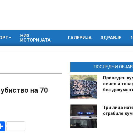
НИЗ
ОРТ
ГАЛЕРИЈА
ЗДРАВЈЕ
1
ИСТОРИЈАТА
ПОСЛЕДНИ ОБЈАВ
Приведен ку
сечел и това
 убиство на 70
без документ
Три лица нат
ограбиле ку
r
am
r
mail
Share