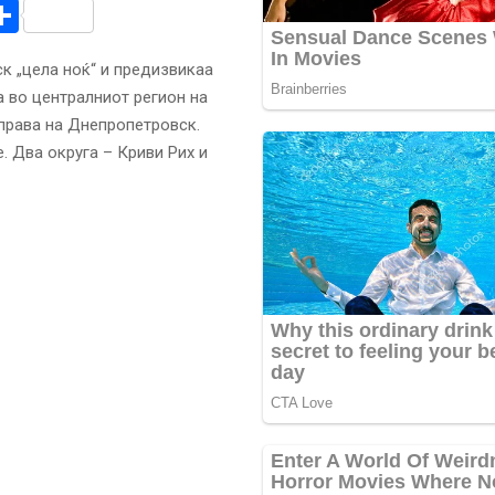
r
am
r
mail
Share
к „цела ноќ“ и предизвикаа
а во централниот регион на
управа на Днепропетровск.
. Два округа – Криви Рих и