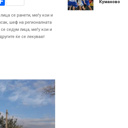
r
am
r
mail
Share
Куманово
лица се ранети, меѓу кои и
исак, шеф на регионалната
се седум лица, меѓу кои и
другите ќе се лекуваат