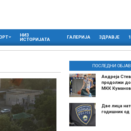
НИЗ
ОРТ
ГАЛЕРИЈА
ЗДРАВЈЕ
1
ИСТОРИЈАТА
ПОСЛЕДНИ ОБЈАВ
Андреја Стев
продолжи до
МКК Куманов
Две лица нат
годишник од