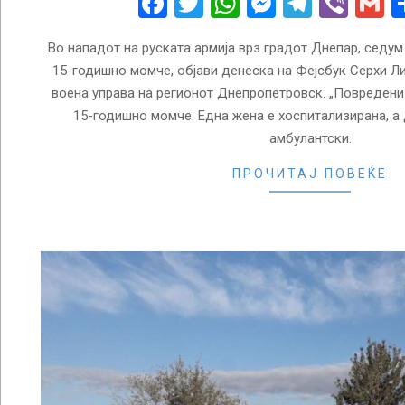
Facebook
Twitter
WhatsApp
Messenge
Telegr
Vibe
G
Во нападот на руската армија врз градот Днепар, седум 
15-годишно момче, објави денеска на Фејсбук Серхи Л
воена управа на регионот Днепропетровск. „Повредени 
15-годишно момче. Една жена е хоспитализирана, а 
амбулантски.
ПРОЧИТАЈ ПОВЕЌЕ