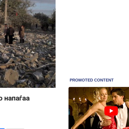
о напаѓаа