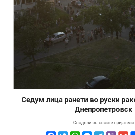
Седум лица ранети во руски рак
Днепропетровск
2024-
Сподели со своите пријатели
07-
01