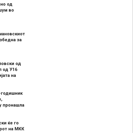
но од
шум во
мановскиот
збедна за
ловски од
л од У16
јата на
-годишник
,
у пронашла
ски ќе го
рот на МКК