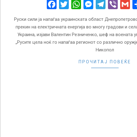
19
Facebook
Twitter
WhatsApp
Messenge
Telegr
Vibe
G
Руски сили ја напаѓаа украинската област Днепропетровс
прекин на електричната енергија во многу градови и сел
Украина, изјави Валентин Резниченко, шеф на воената 
„Русите цела ноќ го напаѓаа регионот со различно оружје
Никопол
ПРОЧИТАЈ ПОВЕЌЕ