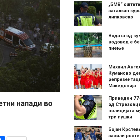
„БМВ“ оштете
заталкан кур
липковско
Водата од ку
водовод е бе
пиење
Михаил Анге
Куманово де
репрезентаци
Македонија
Приведен 77
етни напади во
од Стрезовце
полицијата м
три пушки
Бојан Крстев
засили росте