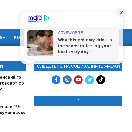
8+
КОНТАКТ
МАРКЕТИНГ
И
СЛЕДЕТЕ НЀ НА СОЦИЈАЛНИТЕ МРЕЖИ
ановиќ го
говорот со
о
*
епале 19-
 кумановско