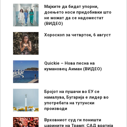
Мајките да бидат упорни,
доењето носи придобивки што
не можат да се надоместат
(ВИДЕО)
Хороскоп за четврток, 6 август
Quickie – Нова песна на
кумановец Аиман (ВИДЕО)
Бројот на пушачи во ЕУ се
намалува, Бугарија е лидер во
употребата на тутунски
производи
Врховниот суд ги поништи
царините на Трамп: САД вратија