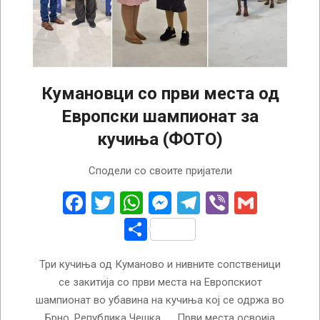
Кумановци со први места од
Европски шампионат за
кучиња (ФОТО)
2025-
Сподели со своите пријатели
04-
16
Facebook
Twitter
WhatsApp
Messenger
Telegram
Viber
Gmail
Share
Три кучиња од Куманово и нивните сопственици
се закитија со први места на Европскиот
шампионат во убавина на кучиња кој се одржа во
Брно, Република Чешка. Први места освоија