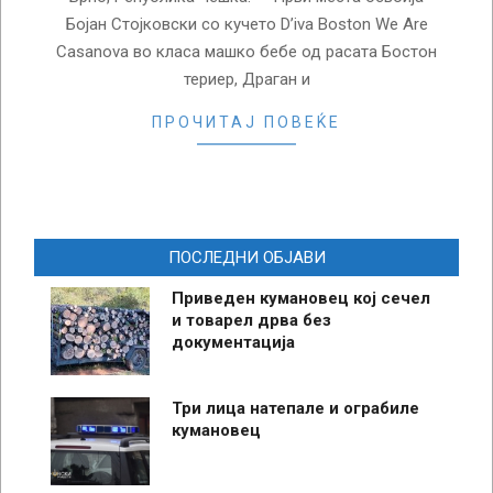
Бојан Стојковски со кучето D’iva Boston We Are
Casanova во класа машко бебе од расата Бостон
териер, Драган и
ПРОЧИТАЈ ПОВЕЌЕ
ПОСЛЕДНИ ОБЈАВИ
Приведен кумановец кој сечел
и товарел дрва без
документација
Три лица натепале и ограбиле
кумановец