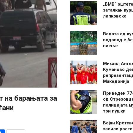
„БМВ“ оштете
заталкан кур
липковско
Водата од ку
водовод е бе
пиење
Михаил Анге
Куманово де
репрезентаци
Македонија
Приведен 77
т на барањата за
од Стрезовце
полицијата м
ѓани
три пушки
Бојан Крстев
засили росте