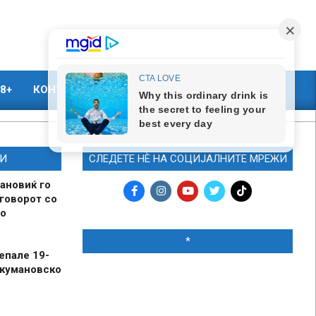
8+
КОНТАКТ
МАРКЕТИНГ
И
СЛЕДЕТЕ НЀ НА СОЦИЈАЛНИТЕ МРЕЖИ
ановиќ го
говорот со
о
*
епале 19-
 кумановско