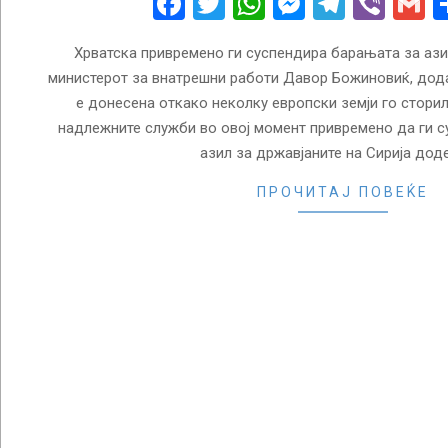
Facebook
Twitter
WhatsApp
Messenge
Telegr
Vibe
G
Хрватска привремено ги суспендира барањата за азил
министерот за внатрешни работи Давор Божиновиќ, дода
е донесена откако неколку европски земји го сторил
надлежните служби во овој момент привремено да ги 
азил за државјаните на Сирија дод
ПРОЧИТАЈ ПОВЕЌЕ