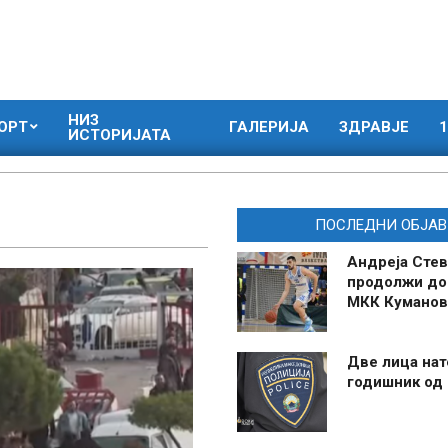
НИЗ
ОРТ
ГАЛЕРИЈА
ЗДРАВЈЕ
1
ИСТОРИЈАТА
ПОСЛЕДНИ ОБЈАВ
Андреја Стев
продолжи до
МКК Куманов
Две лица нат
годишник од