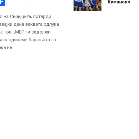
r
am
r
mail
Share
Куманово
 на Сиријците, потврди
вајќи дека ваквата одлука
е тоа. „МВР ги задолжи
суспендираме барањата за
ека не