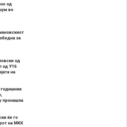
но од
шум во
мановскиот
збедна за
ловски од
л од У16
јата на
-годишник
,
у пронашла
ски ќе го
рот на МКК