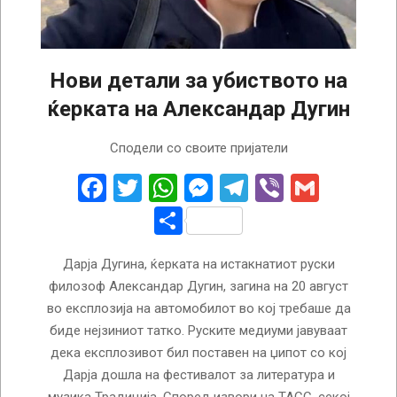
Нови детали за убиството на
ќерката на Александар Дугин
2022-
Сподели со своите пријатели
08-
22
Facebook
Twitter
WhatsApp
Messenger
Telegram
Viber
Gmail
Share
Дарја Дугина, ќерката на истакнатиот руски
филозоф Александар Дугин, загина на 20 август
во експлозија на автомобилот во кој требаше да
биде нејзиниот татко. Руските медиуми јавуваат
дека експлозивот бил поставен на џипот со кој
Дарја дошла на фестивалот за литература и
музика Традиција. Според извори на ТАСС, секој