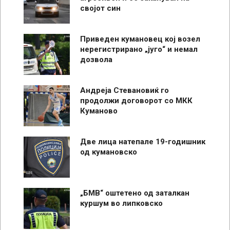
својот син
Приведен кумановец кој возел
нерегистрирано „југо“ и немал
дозвола
Андреја Стевановиќ го
продолжи договорот со МКК
Куманово
Две лица натепале 19-годишник
од кумановско
„БМВ“ оштетено од заталкан
куршум во липковско