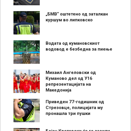
„БМВ“ оштетено од заталкан
куршум во липковско
Водата од кумановскиот
водовод е безбедна за пиење
Михаил Ангеловски од
Куманово дел од У16
репрезентацијата на
Македонија
Приведен 77-годишник од
Стрезовце, полицијата му
пронашла три пушки
Бојан Крстевски ќе го засили