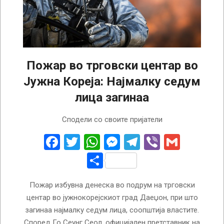
Пожар во трговски центар во
Јужна Кореја: Најмалку седум
лица загинаа
2022-
Сподели со своите пријатели
09-
26
Facebook
Twitter
WhatsApp
Messenger
Telegram
Viber
Gmail
Share
Пожар избувна денеска во подрум на трговски
центар во јужнокорејскиот град Даеџон, при што
загинаа најмалку седум лица, соопштија властите.
Според Го Сеунг Сеол, официјален претставник на