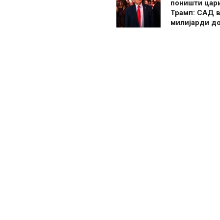
поништи цар
Трамп: САД в
милијарди д