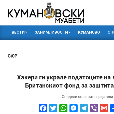
Skip
to
content
КУМАНОВСКИ
ВЕСТИ
ЗАНИМЛИВОСТИ
КУМАНОВО
СП
МУАБЕТИ
Primary
Navigation
Menu
Ci0P
Хакери ги украле податоците на 
Британскиот фонд за заштита
2023-
Сподели со своите пријатели
03-
24
Facebook
Twitter
WhatsApp
Messenge
Telegr
Vibe
G