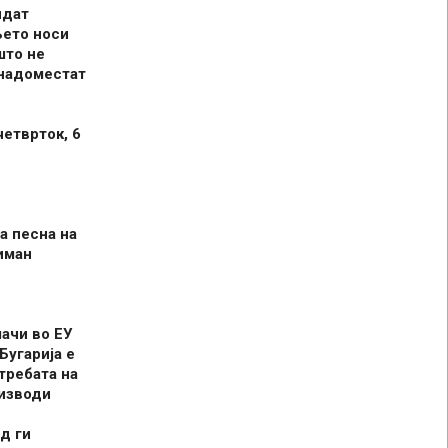
идат
њето носи
што не
 надоместат
четврток, 6
а песна на
иман
шачи во ЕУ
Бугарија е
требата на
оизводи
д ги