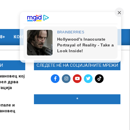
8+
КОНТАКТ
МАРКЕТИНГ
И
СЛЕДЕТЕ НЀ НА СОЦИЈАЛНИТЕ МРЕЖИ
мановец кој
рел дрва
ација
*
епале и
мановец