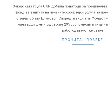
Хакерската група Ci0P добила податоци за поединечни
фонд за заштита на пензиите користејќи услуга за пре
страна, објави Блумберг. Според агенцијата, Фондот 
милијарди фунти од своите 295.000 членови и ги штити
работодавачот ќе стане
ПРОЧИТАЈ ПОВЕЌЕ