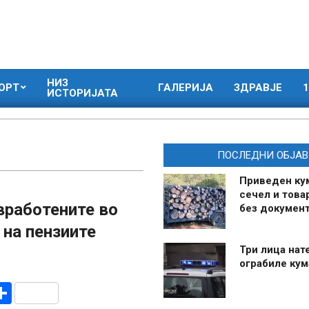
НИЗ
ОРТ
ГАЛЕРИЈА
ЗДРАВЈЕ
1
ИСТОРИЈАТА
ПОСЛЕДНИ ОБЈАВ
Приведен ку
сечел и това
вработените во
без документ
 на пензиите
Три лица нат
ограбиле ку
r
am
r
mail
Share