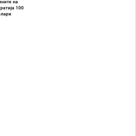
ините на
ратија 100
олари