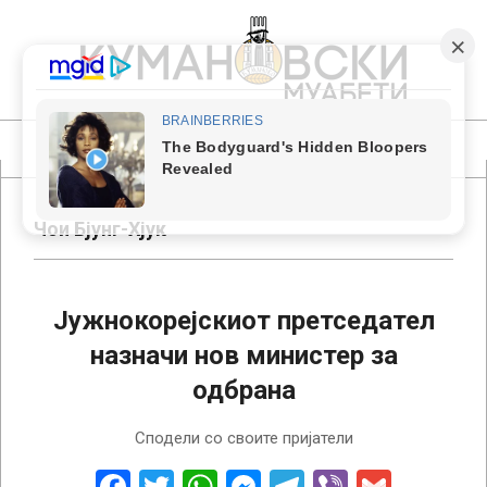
Skip
to
content
КУМАНОВСКИ
МУАБЕТИ
Primary
Navigation
Menu
Чои Бјунг-Хјук
Јужнокорејскиот претседател
назначи нов министер за
одбрана
2024-
Сподели со своите пријатели
12-
05