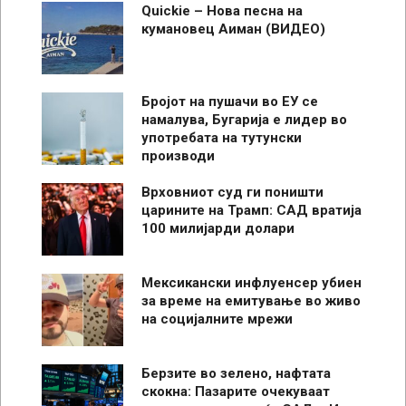
Quickie – Нова песна на
кумановец Аиман (ВИДЕО)
Бројот на пушачи во ЕУ се
намалува, Бугарија е лидер во
употребата на тутунски
производи
Врховниот суд ги поништи
царините на Трамп: САД вратија
100 милијарди долари
Мексикански инфлуенсер убиен
за време на емитување во живо
на социјалните мрежи
Берзите во зелено, нафтата
скокна: Пазарите очекуваат