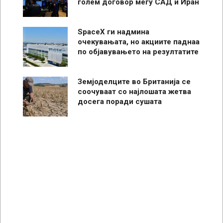
голем договор меѓу САД и Иран
SpaceX ги надмина
очекувањата, но акциите паднаа
по објавувањето на резултатите
Земјоделците во Британија се
соочуваат со најлошата жетва
досега поради сушата