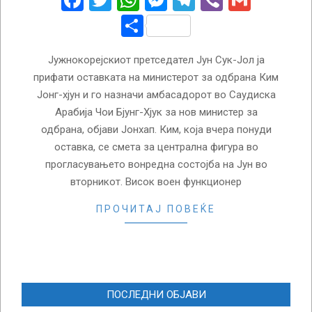
Facebook
Twitter
WhatsApp
Messenger
Telegram
Viber
Gmail
Share
Јужнокорејскиот претседател Јун Сук-Јол ја
прифати оставката на министерот за одбрана Ким
Јонг-хјун и го назначи амбасадорот во Саудиска
Арабија Чои Бјунг-Хјук за нов министер за
одбрана, објави Јонхап. Ким, која вчера понуди
оставка, се смета за централна фигура во
прогласувањето вонредна состојба на Јун во
вторникот. Висок воен функционер
ПРОЧИТАЈ ПОВЕЌЕ
ПОСЛЕДНИ ОБЈАВИ