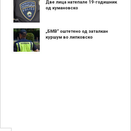
Две лица натепале 19-годишник
од кумановско
„БМВ“ оштетено од заталкан
куршум во липковско