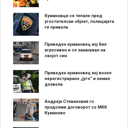
Кумановци се тепале пред
угостителски објект, полицијата
ги привела
Приведен кумановец кој бил
агресивен и се заканувал на
својот син
Приведен кумановец кој возел
нерегистрирано „југо“ и немал
дозвола
Андреја Стевановиќ го
продолжи договорот со МКК
Куманово