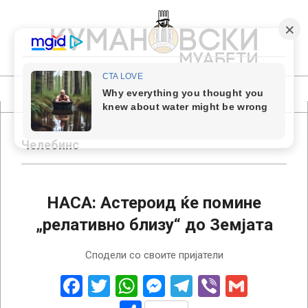
Skip
to
content
КУМАНОВСКИ
МУАБЕТИ
Primary
Navigation
Menu
Челебинс
НАСА: Астероид ќе помине
„релативно близу“ до Земјата
2018-
Сподели со своите пријатели
02-
10
Facebook
Twitter
WhatsApp
Messenger
Telegram
Viber
Gmail