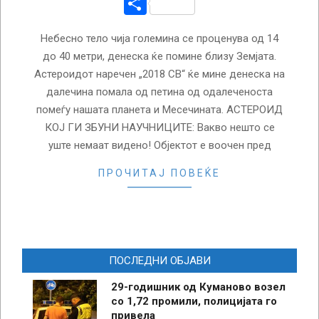
Share
Небесно тело чија големина се проценува од 14
до 40 метри, денеска ќе помине близу Земјата.
Астероидот наречен „2018 СВ“ ќе мине денеска на
далечина помала од петина од одалеченоста
помеѓу нашата планета и Месечината. АСТЕРОИД
КОЈ ГИ ЗБУНИ НАУЧНИЦИТЕ: Вакво нешто се
уште немаат видено! Објектот е воочен пред
ПРОЧИТАЈ ПОВЕЌЕ
ПОСЛЕДНИ ОБЈАВИ
29-годишник од Куманово возел
со 1,72 промили, полицијата го
привела