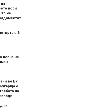
идат
њето носи
што не
 надоместат
четврток, 6
а песна на
иман
шачи во ЕУ
Бугарија е
требата на
оизводи
д ги