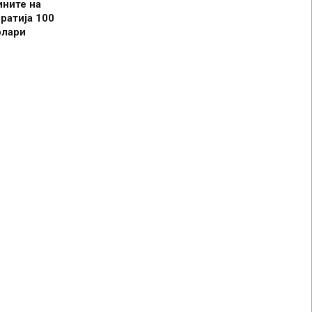
ините на
ратија 100
олари