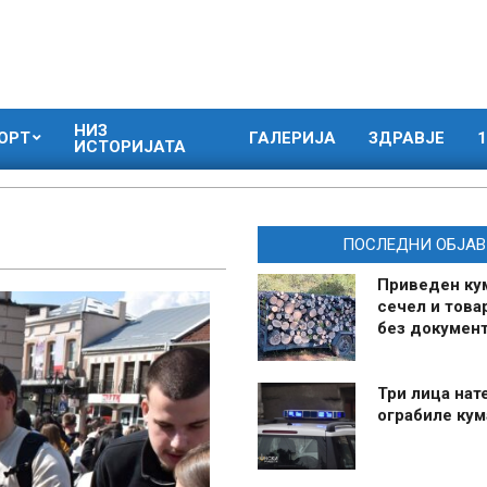
НИЗ
ОРТ
ГАЛЕРИЈА
ЗДРАВЈЕ
1
ИСТОРИЈАТА
ПОСЛЕДНИ ОБЈАВ
Приведен ку
сечел и това
без документ
Три лица нат
ограбиле ку