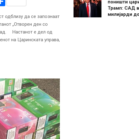
r
am
r
mail
Share
поништи цар
Трамп: САД в
милијарди д
ст одблизу да се запознаат
танот „Отворен ден со
штад. Настанот е дел од
енот на Царинската управа,