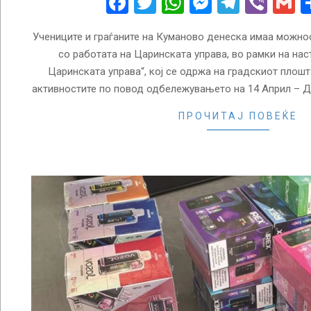
Facebook
Twitter
WhatsApp
Messenge
Telegr
Vibe
G
Учениците и граѓаните на Куманово денеска имаа можно
со работата на Царинската управа, во рамки на нас
Царинската управа“, кој се одржа на градскиот пло
активностите по повод одбележувањето на 14 Април – Д
ПРОЧИТАЈ ПОВЕЌЕ