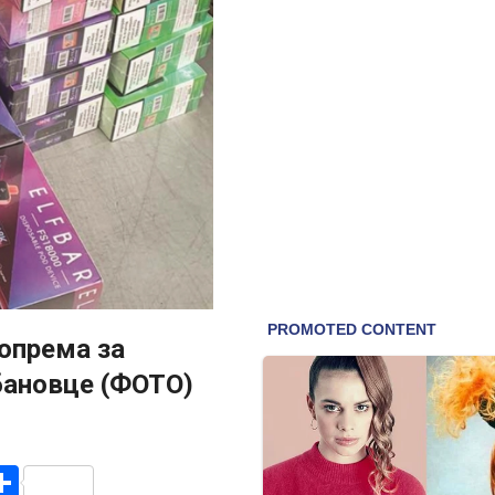
 опрема за
бановце (ФОТО)
r
am
r
mail
Share