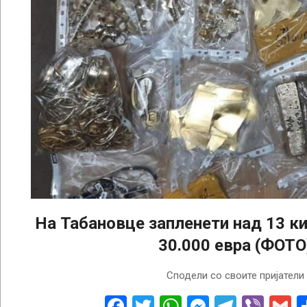
На Табановце запленети над 13 к
30.000 евра (ФОТО
2022-
Сподели со своите пријатели
08-
08
Facebook
Twitter
WhatsApp
Messenge
Telegr
Vibe
G