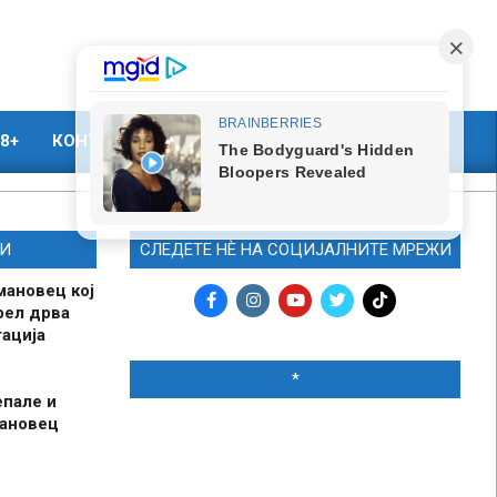
8+
КОНТАКТ
МАРКЕТИНГ
И
СЛЕДЕТЕ НЀ НА СОЦИЈАЛНИТЕ МРЕЖИ
мановец кој
рел дрва
ација
*
епале и
мановец