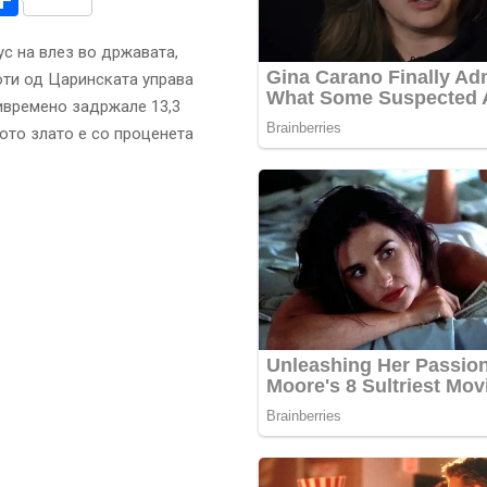
с на влез во државата,
ти од Царинската управа
ивремено задржале 13,3
ото злато е со проценета
.