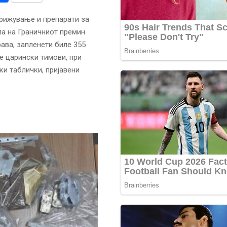
трижување и препарати за
ла на Граничниот премин
ава, запленети биле 355
е царински тимови, при
и таблички, пријавени