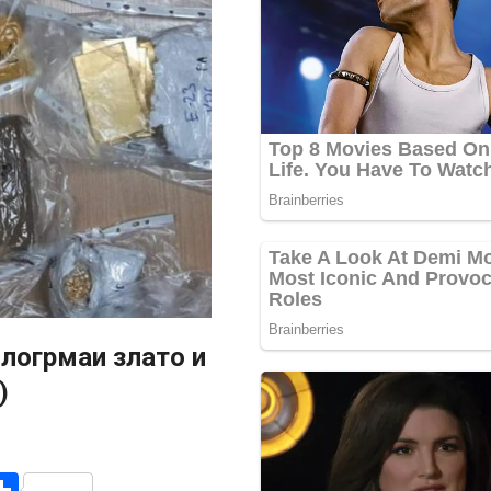
илогрмаи злато и
)
r
am
r
mail
Share