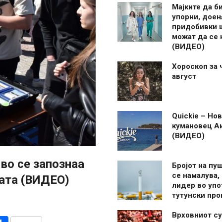
Мајките да б
упорни, дое
придобивки 
можат да се
(ВИДЕО)
Хороскоп за 
август
Quickie – Нов
кумановец А
(ВИДЕО)
во се запознаа
Бројот на пу
се намалува, 
ната (ВИДЕО)
лидер во упо
тутунски пр
Врховниот су