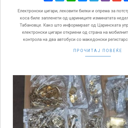
Електронски цигари, лековити билки и опрема за потс
коса биле запленети од цариниците изминатата неде
Табановце. Како што информираат од Царинската упр
електронски цигари откриени од страна на мобилнит
контрола на два автобуси со македонски регистарск
ПРОЧИТАЈ ПОВЕЌЕ