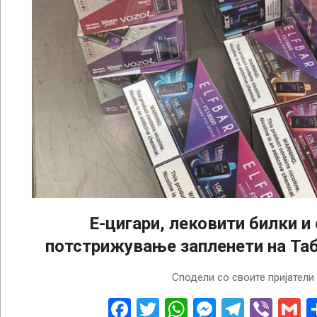
Е-цигари, лековити билки и
потстрижување запленети на Та
2024-
Сподели со своите пријатели
10-
21
Facebook
Twitter
WhatsApp
Messenge
Telegr
Vibe
G