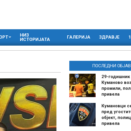
НИЗ
ОРТ
ГАЛЕРИЈА
ЗДРАВЈЕ
1
ИСТОРИЈАТА
ПОСЛЕДНИ ОБЈАВ
29-годишник
Куманово воз
промили, пол
привела
Кумановци с
пред угостит
објект, полиц
привела