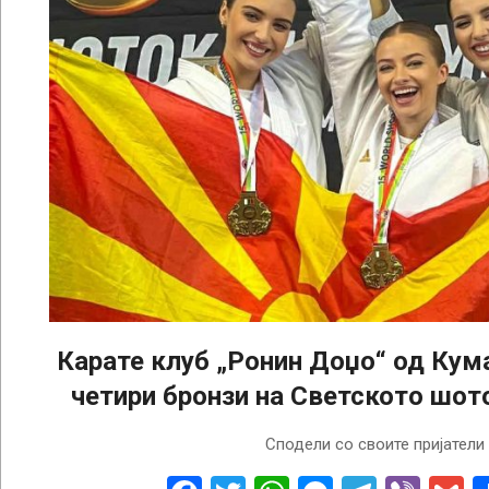
Карате клуб „Ронин Доџо“ од Кум
четири бронзи на Светското шот
2025-
Сподели со своите пријатели
11-
03