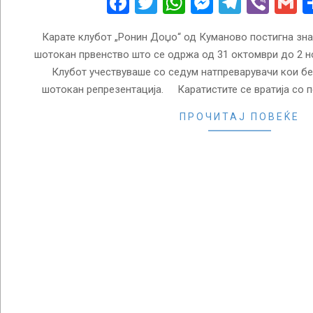
Facebook
Twitter
WhatsApp
Messenge
Telegr
Vibe
G
Карате клубот „Ронин Доџо“ од Куманово постигна знач
шотокан првенство што се одржа од 31 октомври до 2 но
Клубот учествуваше со седум натпреварувачи кои б
шотокан репрезентација. Каратистите се вратија со п
ПРОЧИТАЈ ПОВЕЌЕ