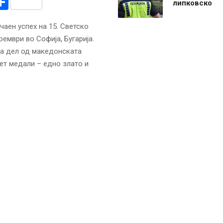
r
am
r
mail
Share
липковско
аен успех на 15. Светско
ември во Софија, Бугарија.
еа дел од македонската
ет медали – едно злато и