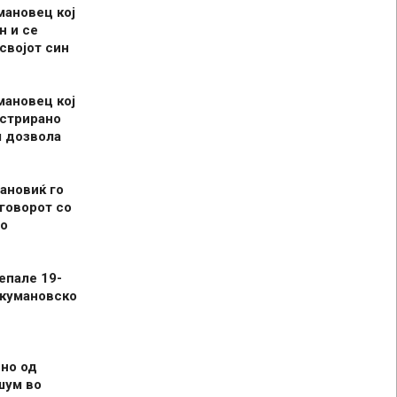
мановец кој
н и се
 својот син
мановец кој
истрирано
л дозвола
ановиќ го
говорот со
о
епале 19-
 кумановско
но од
шум во