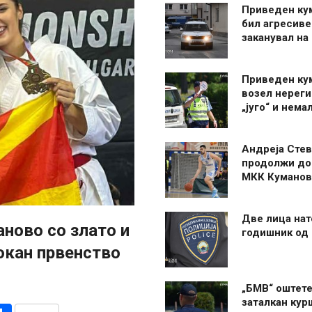
Приведен ку
бил агресиве
заканувал на
Приведен ку
возел нерег
„југо“ и нема
Андреја Стев
продолжи до
МКК Куманов
Две лица нат
аново со злато и
годишник од
окан првенство
„БМВ“ оштете
заталкан кур