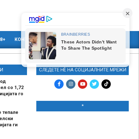
8+
КОНТАКТ
МАРКЕТИНГ
И
СЛЕДЕТЕ НЀ НА СОЦИЈАЛНИТЕ МРЕЖИ
 од
ел со 1,72
ицијата го
*
е тепале
елски
ијата ги