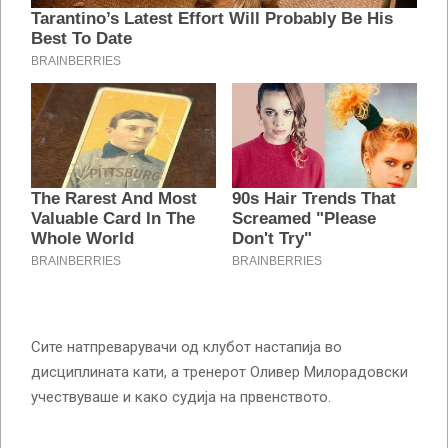
Сите натпреварувачи од клубот настапија во
дисциплината кати, а тренерот Оливер Милорадовски
учествуваше и како судија на првенството.