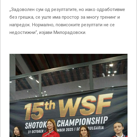
„Задоволен сум од резултатите, но иако одработивме
без грешка, се уште има простор за многу тренинг и
напредок. Нормално, повисоките резултати не се
недостижни“, изјави Милорадовски.