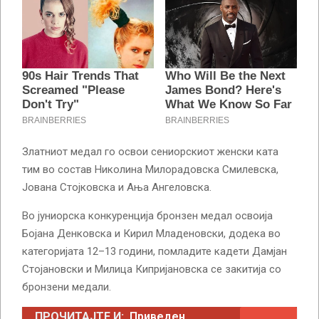
Златниот медал го освои сениорскиот женски ката
тим во состав Николина Милорадовска Смилевска,
Јована Стојковска и Ања Ангеловска.
Во јуниорска конкуренција бронзен медал освоија
Бојана Денковска и Кирил Младеновски, додека во
категоријата 12–13 години, помладите кадети Дамјан
Стојановски и Милица Кипријановска се закитија со
бронзени медали.
ПРОЧИТАЈТЕ И:
Приведен