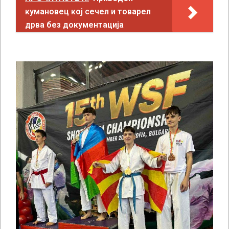
кумановец кој сечел и товарел
дрва без документација