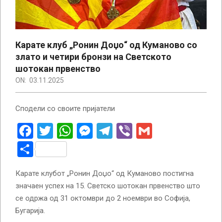
Карате клуб „Ронин Доџо“ од Куманово со
злато и четири бронзи на Светското
шотокан првенство
ON:
03.11.2025
Сподели со своите пријатели
Facebook
Twitter
WhatsApp
Messenger
Telegram
Viber
Gmail
Share
Карате клубот „Ронин Доџо“ од Куманово постигна
значаен успех на 15. Светско шотокан првенство што
се одржа од 31 октомври до 2 ноември во Софија,
Бугарија.