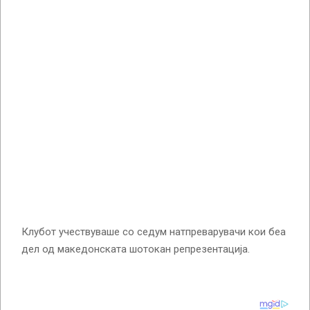
Клубот учествуваше со седум натпреварувачи кои беа
дел од македонската шотокан репрезентација.