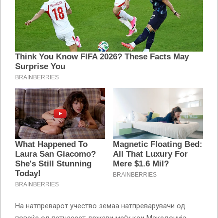
На натпреварот учество земаа натпреварувачи од
повеќе од петнаесет држави меѓу кои Македонија,