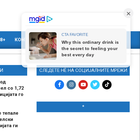
8+
КОНТАКТ
МАРКЕТИНГ
И
СЛЕДЕТЕ НЀ НА СОЦИЈАЛНИТЕ МРЕЖИ
 од
ел со 1,72
ицијата го
*
е тепале
елски
ијата ги