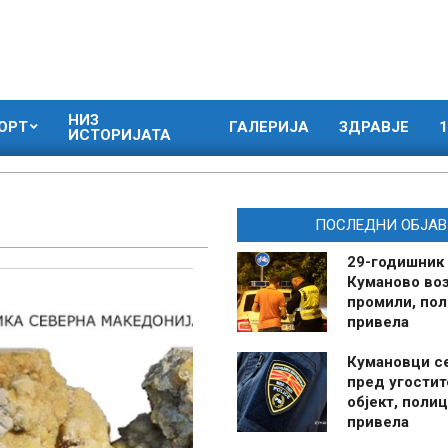
НИЗ
ОРТ
ГАЛЕРИЈА
ЗДРАВЈЕ
1
ИСТОРИЈАТА
ПОСЛЕДНИ ОБЈАВ
29-годишник
Куманово воз
промили, пол
привела
Кумановци с
пред угостит
објект, полиц
привела