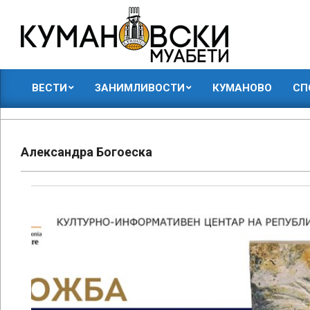
Skip
to
content
КУМАНОВСКИ
ВЕСТИ
ЗАНИМЛИВОСТИ
КУМАНОВО
СП
МУАБЕТИ
Primary
Navigation
Menu
Александра Богоеска