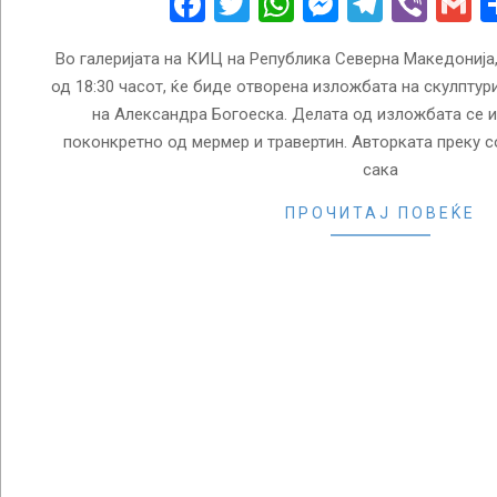
Facebook
Twitter
WhatsApp
Messenge
Telegr
Vibe
G
Во галеријата на КИЦ на Република Северна Македонија, 
од 18:30 часот, ќе биде отворена изложбата на скулптури
на Александра Богоеска. Делата од изложбата се и
поконкретно од мермер и травертин. Авторката преку 
сака
ПРОЧИТАЈ ПОВЕЌЕ