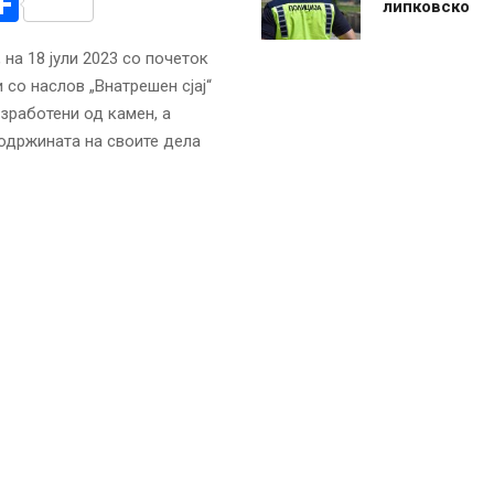
r
am
r
mail
Share
липковско
на 18 јули 2023 со почеток
 со наслов „Внатрешен сјај“
зработени од камен, а
содржината на своите дела