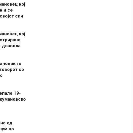
мановец кој
н и се
 својот син
мановец кој
истрирано
л дозвола
ановиќ го
говорот со
о
епале 19-
 кумановско
но од
шум во