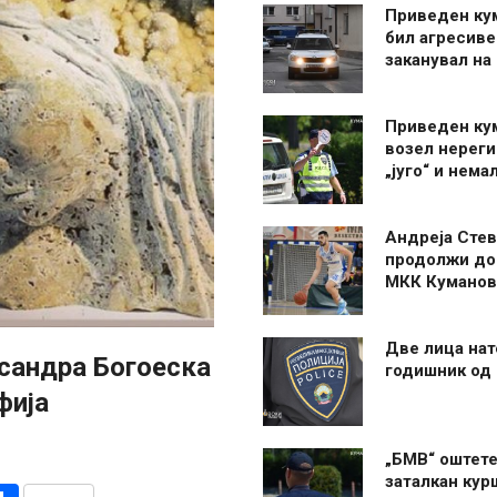
Приведен ку
бил агресиве
заканувал на
Приведен ку
возел нерег
„југо“ и нема
Андреја Стев
продолжи до
МКК Куманов
Две лица нат
ксандра Богоеска
годишник од
фија
„БМВ“ оштете
заталкан кур