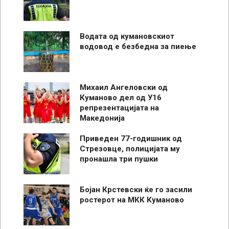
Водата од кумановскиот
водовод е безбедна за пиење
Михаил Ангеловски од
Куманово дел од У16
репрезентацијата на
Македонија
Приведен 77-годишник од
Стрезовце, полицијата му
пронашла три пушки
Бојан Крстевски ќе го засили
ростерот на МКК Куманово