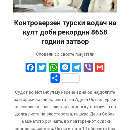
Контроверзен турски водач на
култ доби рекордни 8658
години затвор
2022-
Сподели со своите пријатели
11-
17
Facebook
Twitter
WhatsApp
Messenger
Telegram
Viber
Gmail
Share
Судот во Истанбул му изрече една од најдолгите
затворски казни во светот на Аднан Октар, турски
телевизиски евангелист кој водел култ вклучен во
долга листа на злосторства, пишува Дејли Сабах.
На минатото рочиште, во повторениот судски
процес во средата, Октар и уште 14 обвинети беа