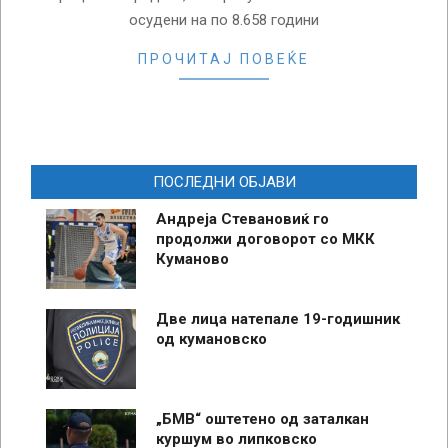
осудени на по 8.658 години
ПРОЧИТАЈ ПОВЕЌЕ
ПОСЛЕДНИ ОБЈАВИ
Андреја Стевановиќ го
продолжи договорот со МКК
Куманово
Две лица натепале 19-годишник
од кумановско
„БМВ“ оштетено од заталкан
куршум во липковско