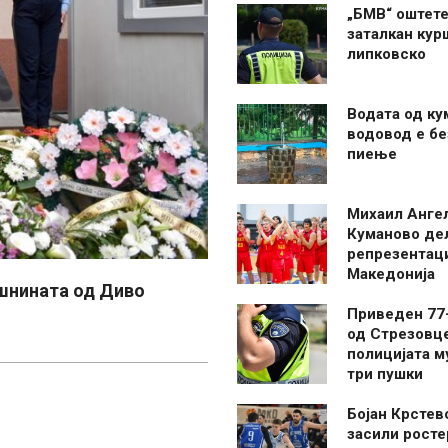
„БМВ“ оштете
заталкан кур
липковско
Водата од ку
водовод е бе
пиење
Михаил Анге
Куманово де
репрезентаци
Македонија
шнината од Диво
Приведен 77
од Стрезовце
полицијата м
три пушки
Бојан Крстев
засили росте