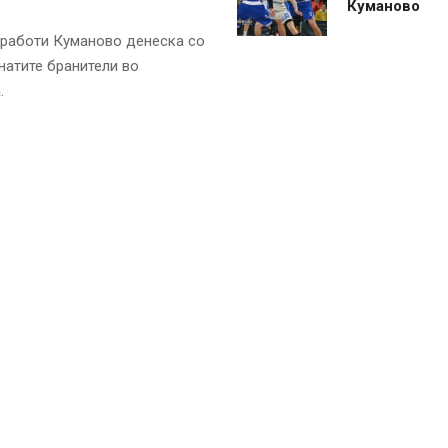
Куманово
 работи Куманово денеска со
атите бранители во
.