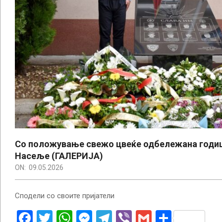
Со положување свежо цвеќе одбележана годи
Насеље (ГАЛЕРИЈА)
ON:
09.05.2026
Сподели со своите пријатели
Facebook
Twitter
WhatsApp
Messenger
Telegram
Viber
Gmail
Share