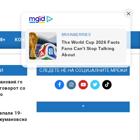
8+
КОНТАКТ
МАРКЕТИНГ
И
СЛЕДЕТЕ НЀ НА СОЦИЈАЛНИТЕ МРЕЖИ
ановиќ го
говорот со
о
*
епале 19-
 кумановско