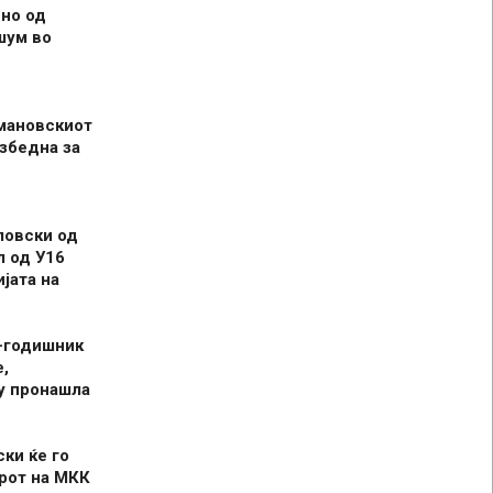
но од
шум во
мановскиот
збедна за
ловски од
л од У16
јата на
-годишник
,
у пронашла
ски ќе го
рот на МКК