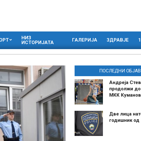
НИЗ
ОРТ
ГАЛЕРИЈА
ЗДРАВЈЕ
1
ИСТОРИЈАТА
ПОСЛЕДНИ ОБЈАВ
Андреја Стев
продолжи до
МКК Куманов
Две лица нат
годишник од