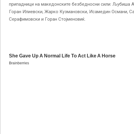
припадници на македонските безбедносни сили: Љубиша А
Горан Илиевски, Жарко Кузмановски, Исамедин Османи, С
Серафимовски и Горан Стојменовиќ.