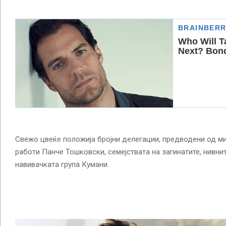
Свежо цвеќе положија бројни делегации, предводени од м
работи Панче Тошковски, семејствата на загинатите, нивнит
навивачката група Кумани.