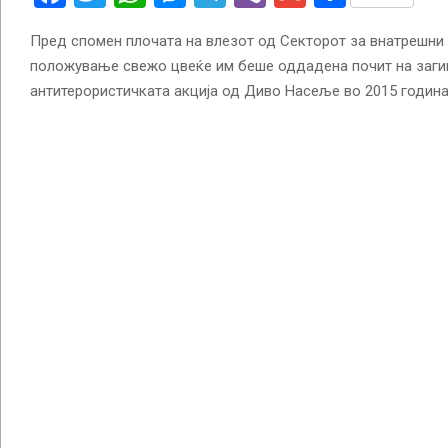
Пред спомен плочата на влезот од Секторот за внатрешни
положување свежо цвеќе им беше оддадена почит на загин
антитерористичката акција од Диво Насеље во 2015 година