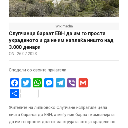
Wikimedia
Слупчанци бараат ЕВН да им го прости
украденото и да не им наплаќа ништо над
3.000 денари
ON:
26.07.2023
Сподели со своите пријатели
Facebook
Twitter
WhatsApp
Messenger
Telegram
Viber
Gmail
Share
Жителите на липковско Слупчане испратиле цела
листа барања до ЕВН, а меѓу нив бараат компанијата
да им го прости долгот за струјата што ја краделе во