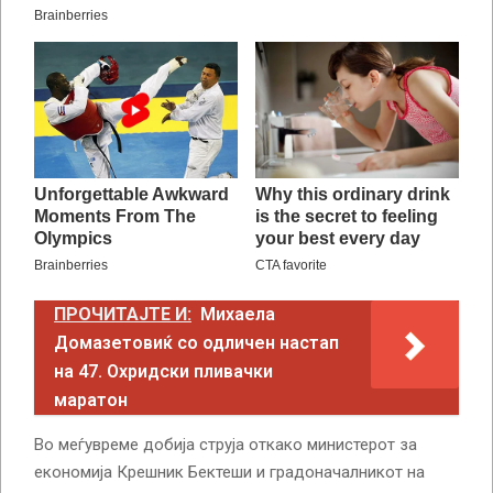
ПРОЧИТАЈТЕ И:
Михаела
Домазетовиќ со одличен настап
на 47. Охридски пливачки
маратон
Во меѓувреме добија струја откако министерот за
економија Крешник Бектеши и градоначалникот на