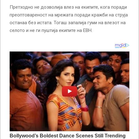
Претходно не дозволија влез на екипите, кога поради
преоптовареност на мрежата поради кражби на струја
останаа без истата. Тогаш запалија гуми на влезот на
селото и не ги пуштија екипите на ЕВН.