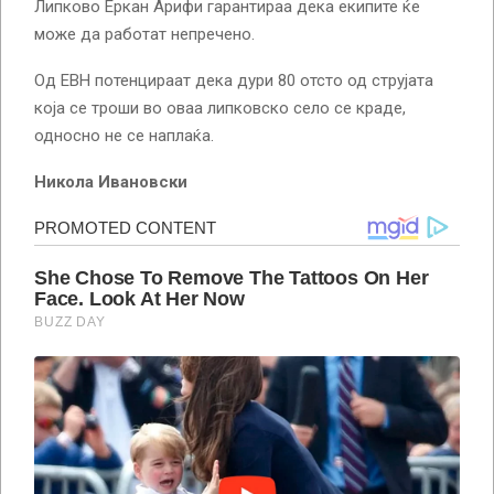
Липково Еркан Арифи гарантираа дека екипите ќе
може да работат непречено.
Од ЕВН потенцираат дека дури 80 отсто од струјата
која се троши во оваа липковско село се краде,
односно не се наплаќа.
Никола Ивановски