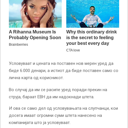
Условуваат и цената на поставен нов мерен уред да
биде 6.000 денари, а истиот да биде поставен само со
лична карта од корисникот.
Во случај да им се расипе уред поради прекин на
струја, бараат ЕВН да им надокнади штета.
И ова се само дел од условувањата на слупчанци, кои
досега имаат огромни суми штета нанесено на
компанијата што ја условуваат.