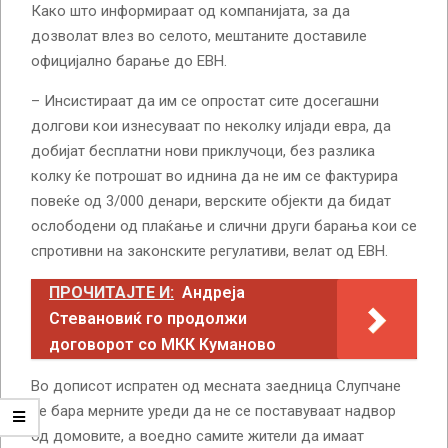
Како што информираат од компанијата, за да
дозволат влез во селото, мештаните доставиле
официјално барање до ЕВН.
– Инсистираат да им се опростат сите досегашни
долгови кои изнесуваат по неколку илјади евра, да
добијат бесплатни нови приклучоци, без разлика
колку ќе потрошат во иднина да не им се фактурира
повеќе од 3/000 денари, верските објекти да бидат
ослободени од плаќање и слични други барања кои се
спротивни на законските регулативи, велат од ЕВН.
ПРОЧИТАЈТЕ И:
Андреја
Стевановиќ го продолжи
договорот со МКК Куманово
Во дописот испратен од месната заедница Слупчане
се бара мерните уреди да не се поставуваат надвор
од домовите, а воедно самите жители да имаат