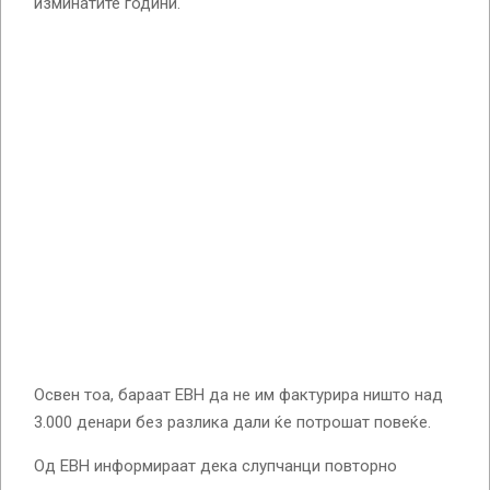
изминатите години.
Освен тоа, бараат ЕВН да не им фактурира ништо над
3.000 денари без разлика дали ќе потрошат повеќе.
Од ЕВН информираат дека слупчанци повторно