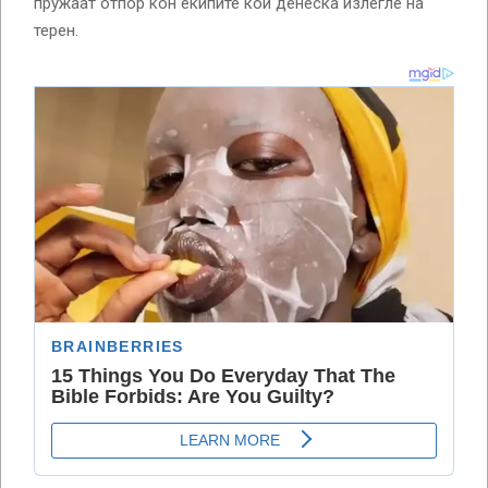
пружаат отпор кон екипите кои денеска излегле на
терен.