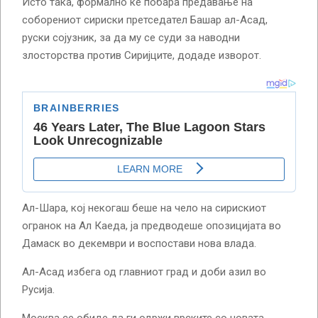
Исто така, формално ќе побара предавање на
соборениот сириски претседател Башар ал-Асад,
руски сојузник, за да му се суди за наводни
злосторства против Сиријците, додаде изворот.
Ал-Шара, кој некогаш беше на чело на сирискиот
огранок на Ал Каеда, ја предводеше опозицијата во
Дамаск во декември и воспостави нова влада.
Ал-Асад избега од главниот град и доби азил во
Русија.
Москва се обиде да ги одржи врските со новата