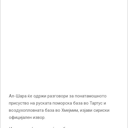
Ал-Шара ќе одржи разговори за понатамошното
присуство на руската поморска база во Тартус и
воздухопловната база во Хмејмим, изјави сириски
официјален извор.