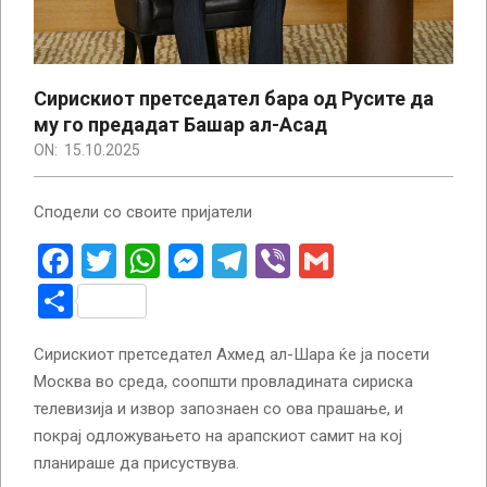
Сирискиот претседател бара од Русите да
му го предадат Башар ал-Асад
ON:
15.10.2025
Сподели со своите пријатели
Facebook
Twitter
WhatsApp
Messenger
Telegram
Viber
Gmail
Share
Сирискиот претседател Ахмед ал-Шара ќе ја посети
Москва во среда, соопшти провладината сириска
телевизија и извор запознаен со ова прашање, и
покрај одложувањето на арапскиот самит на кој
планираше да присуствува.