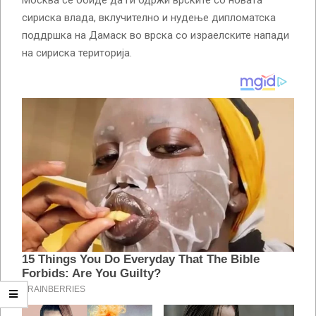
сириска влада, вклучително и нудење дипломатска
поддршка на Дамаск во врска со израелските напади
на сириска територија.