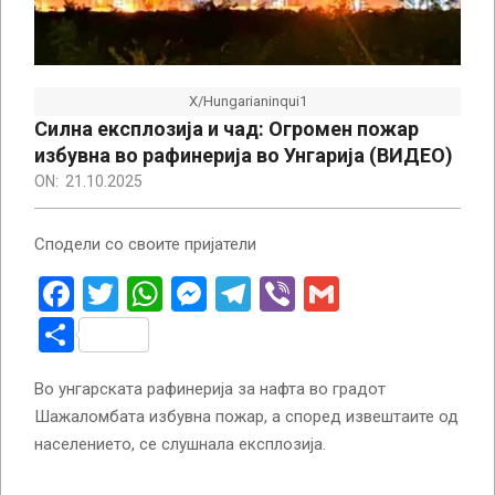
X/Hungarianinqui1
Силна експлозија и чад: Огромен пожар
избувна во рафинерија во Унгарија (ВИДЕО)
ON:
21.10.2025
Сподели со своите пријатели
Facebook
Twitter
WhatsApp
Messenger
Telegram
Viber
Gmail
Share
Во унгарската рафинерија за нафта во градот
Шажаломбата избувна пожар, а според извештаите од
населението, се слушнала експлозија.