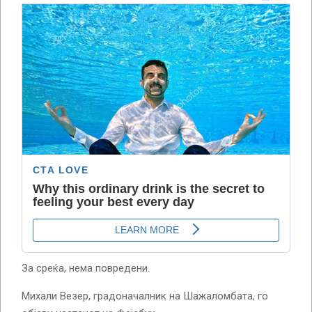
За среќа, нема повредени.
Михали Везер, градоначалник на Шажаломбата, го