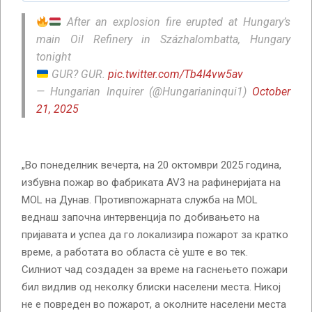
After an explosion fire erupted at Hungary’s
main Oil Refinery in Százhalombatta, Hungary
tonight
GUR? GUR.
pic.twitter.com/Tb4I4vw5av
— Hungarian Inquirer (@Hungarianinqui1)
October
21, 2025
„Во понеделник вечерта, на 20 октомври 2025 година,
избувна пожар во фабриката AV3 на рафинеријата на
MOL на Дунав. Противпожарната служба на MOL
веднаш започна интервенција по добивањето на
пријавата и успеа да го локализира пожарот за кратко
време, а работата во областа сè уште е во тек.
Силниот чад создаден за време на гаснењето пожари
бил видлив од неколку блиски населени места. Никој
не е повреден во пожарот, а околните населени места