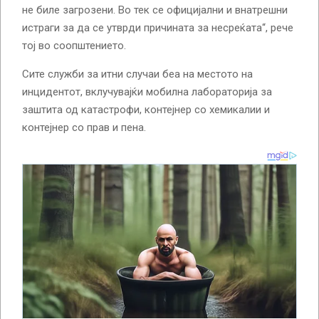
не биле загрозени. Во тек се официјални и внатрешни
истраги за да се утврди причината за несреќата“, рече
тој во соопштението.
Сите служби за итни случаи беа на местото на
инцидентот, вклучувајќи мобилна лабораторија за
заштита од катастрофи, контејнер со хемикалии и
контејнер со прав и пена.