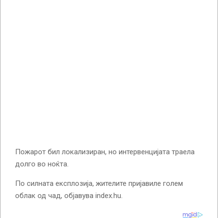
Пожарот бил локализиран, но интервенцијата траела
долго во ноќта.
По силната експлозија, жителите пријавиле голем
облак од чад, објавува index.hu.