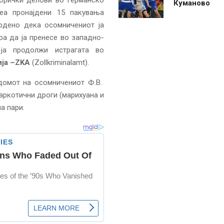
абрички делови во германско
Куманово
еа пронајдени 15 пакувања
врдено дека осомничениот ја
а да ја пренесе во западно-
ја продолжи истрагата во
ја –
ZK
А
(Zollkriminalamt).
домот на осомничениот Ф.В.
аркотични дроги (марихуана и
а пaри.