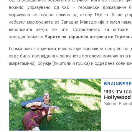
Од спроведената истрага на случајот кога во повеќе ф
возило, управувано од Ф.В – германски државјанин б
марихуана со вкупна тежина од околу 15,5 кг, беше ут
набавил марихуаната во Западна Македонија и имал намер
европските земји, по што Одделението за истраги 
координација со
Бирото за царински истраги во Германи
Германските царински инспектори извршиле претрес во 
каде била пронајдена и запленета поголема количина на н
амфетамини), оружје (пиштоли и пушка) и одредена количин