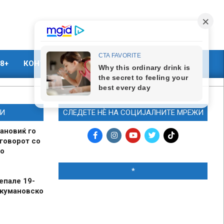
8+
КОНТАКТ
МАРКЕТИНГ
И
СЛЕДЕТЕ НЀ НА СОЦИЈАЛНИТЕ МРЕЖИ
ановиќ го
говорот со
о
*
епале 19-
 кумановско