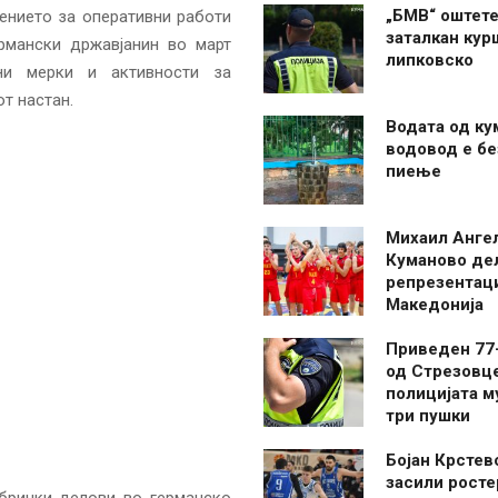
„БМВ“ оштете
ението за оперативни работи
заталкан кур
рмански државјанин во март
липковско
ни мерки и активности за
т настан.
Водата од ку
водовод е бе
пиење
Михаил Анге
Куманово де
репрезентаци
Македонија
Приведен 77
од Стрезовце
полицијата м
три пушки
Бојан Крстев
засили росте