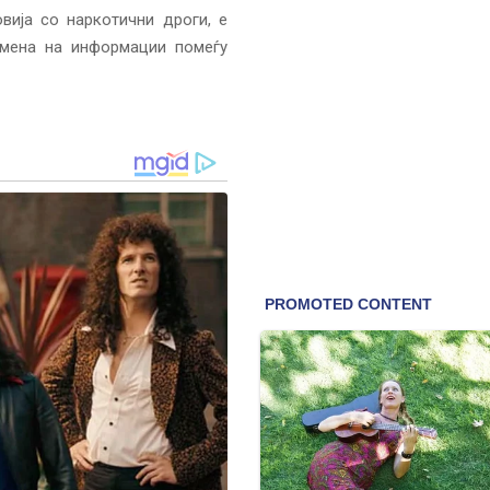
вија со наркотични дроги, е
змена на информации помеѓу