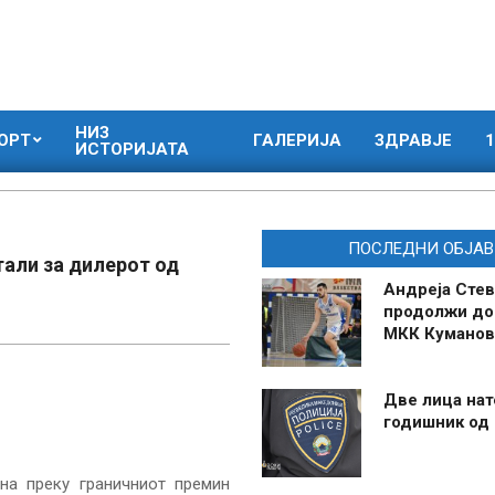
НИЗ
ОРТ
ГАЛЕРИЈА
ЗДРАВЈЕ
1
ИСТОРИЈАТА
ПОСЛЕДНИ ОБЈАВ
тали за дилерот од
Андреја Стев
продолжи до
МКК Куманов
Две лица нат
годишник од
на преку граничниот премин