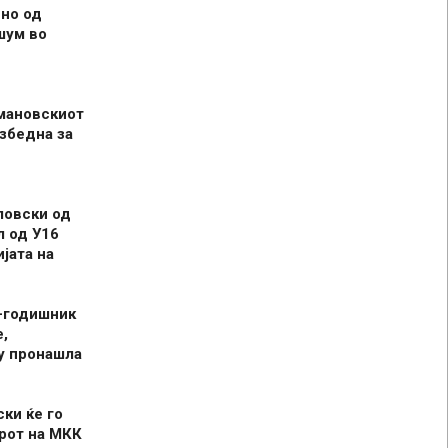
но од
шум во
мановскиот
збедна за
ловски од
л од У16
јата на
-годишник
,
у пронашла
ски ќе го
рот на МКК