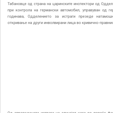
Табановце од страна на царинските инспектори од Оддел
при контрола на германски автомобил, управуван од ге
годинава, Одделението за истраги презеде натамош
откривање на други инволвирани лица во кривично-правнио