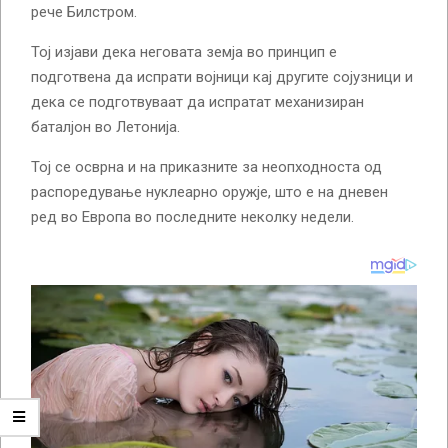
рече Билстром.
Тој изјави дека неговата земја во принцип е
подготвена да испрати војници кај другите сојузници и
дека се подготвуваат да испратат механизиран
баталјон во Летонија.
Тој се осврна и на приказните за неопходноста од
распоредување нуклеарно оружје, што е на дневен
ред во Европа во последните неколку недели.