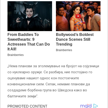
„Нема планови за зголемување на бројот на сојузници
со нуклеарно оружје. Се разбира, ние постојано го
оценуваме нашиот однос кон постоечките
конвенционални сили. Сепак, немаме планови да
создадеме борбена група во Шведска како во
балтичките земји“.