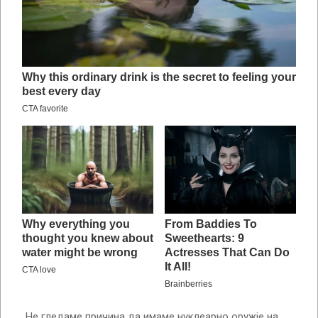
„Не гледаме причина да имаме нуклеарно оружје на