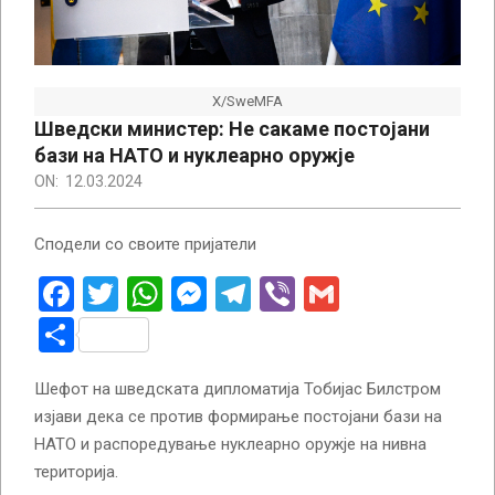
X/SweMFA
Шведски министер: Не сакаме постојани
бази на НАТО и нуклеарно оружје
ON:
12.03.2024
Сподели со своите пријатели
Facebook
Twitter
WhatsApp
Messenger
Telegram
Viber
Gmail
Share
Шефот на шведската дипломатија Тобијас Билстром
изјави дека се против формирање постојани бази на
НАТО и распоредување нуклеарно оружје на нивна
територија.