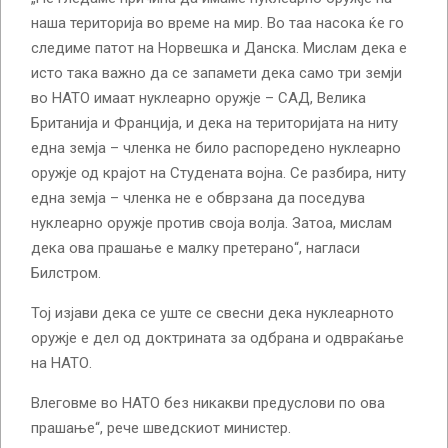
наша територија во време на мир. Во таа насока ќе го
следиме патот на Норвешка и Данска. Мислам дека е
исто така важно да се запамети дека само три земји
во НАТО имаат нуклеарно оружје – САД, Велика
Британија и Франција, и дека на територијата на ниту
една земја – членка не било распоредено нуклеарно
оружје од крајот на Студената војна. Се разбира, ниту
една земја – членка не е обврзана да поседува
нуклеарно оружје против своја волја. Затоа, мислам
дека ова прашање е малку претерано“, нагласи
Билстром.
Тој изјави дека се уште се свесни дека нуклеарното
оружје е дел од доктрината за одбрана и одвраќање
на НАТО.
Влеговме во НАТО без никакви предуслови по ова
прашање“, рече шведскиот министер.