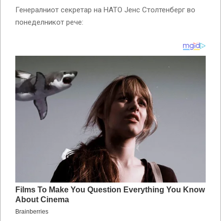
Генералниот секретар на НАТО Јенс Столтенберг во
понеделникот рече: