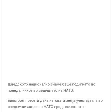
Шведското национално знаме беше подигнато во
понеделникот во седиштето на НАТО.
Билстром потсети дека неговата земја учествувала во
заеднички акции со НАТО пред членството.