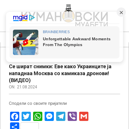
Skip
to
content
КУМАНОВСКИ
МУАБЕТИ
Primary
Navigation
Menu
Се шират снимки: Еве како Украинците ја
нападнаа Москва со камиказа дронови!
(ВИДЕО)
ON:
21.08.2024
Сподели со своите пријатели
Facebook
Twitter
WhatsApp
Messenger
Telegram
Viber
Gmail
Share