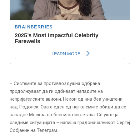
– Системите за противвоздушна одбрана
продолжуваат да ги одбиваат нападите на
непријателските авиони. Некои од нив беа уништени
над Подолск. Ова е еден од најголемите обиди да се
нападне Москва со беспилотни летала. Сè уште ја
следиме ситуацијата – напиша градоначалникот Сергеј
Собјанин на Телеграм.