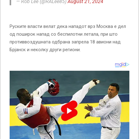
— Rob Lee (@RALee85)
August 21, 2024
Руските власти велат дека нападот врз Москва е дел
од поширок напад со беспилотни летала, при што
противвоздушната одбрана запрела 18 авиони над
Брјанск и неколку други региони.