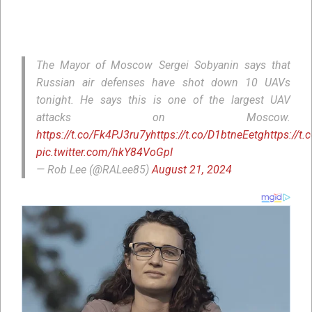
The Mayor of Moscow Sergei Sobyanin says that
Russian air defenses have shot down 10 UAVs
tonight. He says this is one of the largest UAV
attacks on Moscow.
https://t.co/Fk4PJ3ru7y
https://t.co/D1btneEetg
https://t
pic.twitter.com/hkY84VoGpI
— Rob Lee (@RALee85)
August 21, 2024