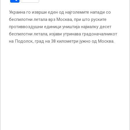
Украина го изврши еден од најголемите напади со
беспилотни летала врз Москва, при што руските
противвоздушни единици уништија најмалку десет
беспилотни летала, изјави утринава градоначалникот
на Подолск, град на 38 километри јужно од Москва.