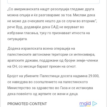
„Со американската нацрт-резолуција гледаме друга
можна опција и ќе разговараме за тоа. Мислам дека
не може да очекувате нешто да се случи во вторник“,
рече Вуд, додавајќи дека САД не веруваат во
избрзани гласања, туку го признаваат итноста на
ситуацијата.
Додека израелската воена операција на
палестинските автономни територии се интензивира,
арапските држави, поддржани од бројни земји-членки
на ОН, со месеци бараат прекин на огнот.
Бројот на убиените Палестинци досега надмина 29.000,
се наведува во соопштението на палестинското
Министерство за здравство во Газа и се истакнува
дека повеќето од жртвите се жени и деца.