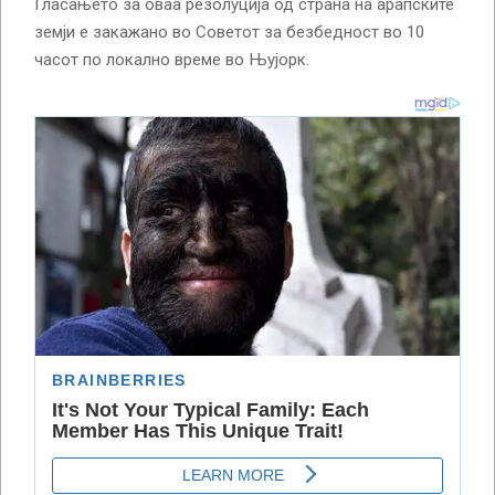
Гласањето за оваа резолуција од страна на арапските
земји е закажано во Советот за безбедност во 10
часот по локално време во Њујорк.