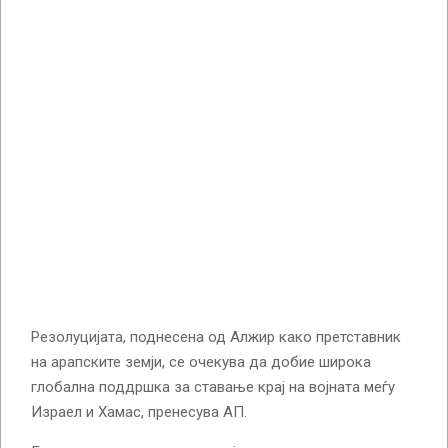
Резолуцијата, поднесена од Алжир како претставник
на арапските земји, се очекува да добие широка
глобална поддршка за ставање крај на војната меѓу
Израел и Хамас, пренесува АП.