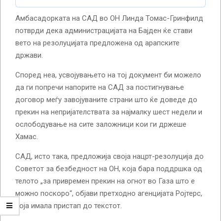
Амбасадорката на САД во ОН Линда Томас-Гринфилд
потврди дека администрацијата на Бајден ќе стави
вето на резолуцијата предложена од арапските
држави.
Според неа, усвојувањето на тој документ би можело
да ги попречи напорите на САД за постигнување
договор меѓу завојуваните страни што ќе доведе до
прекин на непријателствата за најмалку шест недели и
ослободување на сите заложници кои ги држеше
Хамас.
САД, исто така, предложија своја нацрт-резолуција до
Советот за безбедност на ОН, која бара поддршка од
телото „за привремен прекин на огнот во Газа што е
можно поскоро“, објави претходно агенцијата Ројтерс,
која имала пристап до текстот.