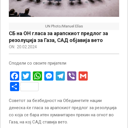
UN Photo/Manuel Elías
СБ на ОН гласа за арапскиот предлог за
резолуција за Газа, САД објавија вето
ON:
20.02.2024
Сподели со своите пријатели
Facebook
Twitter
WhatsApp
Messenger
Telegram
Viber
Gmail
Share
Советот за безбедност на Обединетите нации
денеска ќе гласа за арапскиот предлог за резолуција
со која се бара итен хуманитарен прекин на огнот во
Газа, на кој САД ставија вето.