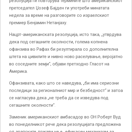
резолуција ги повторува термините што американскиот
претседател Џозеф Бајден ги употреби минатата
недела за време на разговорите со израелскиот
премиер Бенјамин Нетанјаху.
Нацрт-американската резолуција, исто така, „утврдува
дека под сегашните околности, голема копнена
офанзива во Рафах би резултирала со дополнителна
штета на цивилите и нивно ново раселување, веројатно
во соседните земји“, објави претходно Гласот на
Америка.
Офанзивата, како што се наведува, „би има сериозни
последици за регионалниот мир и безбедност“ и затоа
се нагласува дека „не треба да се изведува под
сегашните околности“.
Заменик американскиот амбасадор во ОН Роберт Вуд
во понеделникот рече дека резолуцијата предложена
од арапските држави не е „ефикасен механизам за