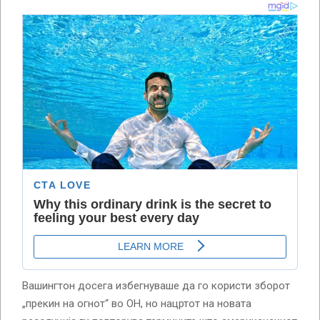
Вашингтон досега избегнуваше да го користи зборот
„прекин на огнот“ во ОН, но нацртот на новата