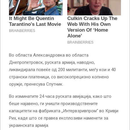
Во областа Александровка во областа
Днепропетровск, руската армија, наводно,
ликвидирала повеќе од 200 милитанти, меѓу кои и 40
странски платеници, со високопрецизно копнено
оружје, пренесува Спутник.
Во изминатите 24 часа руската авијација, како што
беше најавено, ги уништи производствените
капацитети на фабриката „Интервзривпром“ во Кривји
Рих, каде што се правеа експлозиви наменети за
украинската армија.