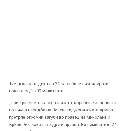
Тие додаваат дека за 24 часа биле ликвидирани
повеќе од 1.200 милитанти.
„При кршењето на офанзивата, која беше започната
по лична наредба на Зеленски, украинската армија
претрпе огромни загуби во правец на Миколаив и
Криви Рих, како и во други правци. Во изминатите 24