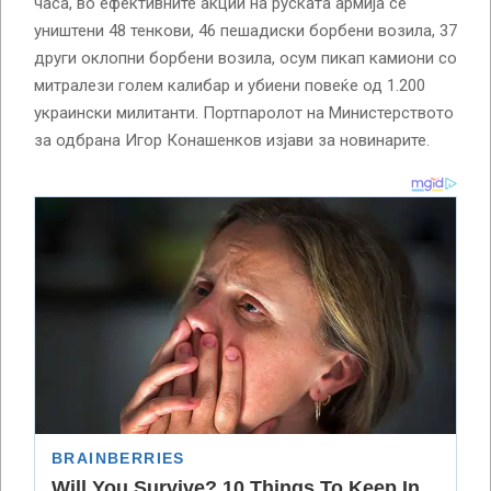
часа, во ефективните акции на руската армија се
уништени 48 тенкови, 46 пешадиски борбени возила, 37
други оклопни борбени возила, осум пикап камиони со
митралези голем калибар и убиени повеќе од 1.200
украински милитанти. Портпаролот на Министерството
за одбрана Игор Конашенков изјави за новинарите.