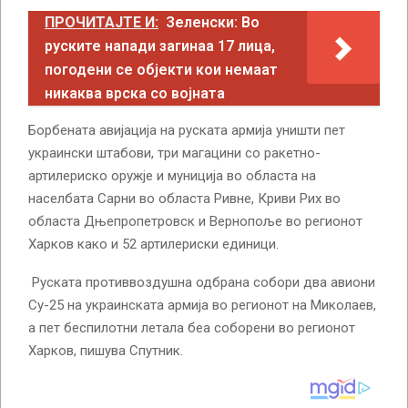
ПРОЧИТАЈТЕ И:
Зеленски: Во
руските напади загинаа 17 лица,
погодени се објекти кои немаат
никаква врска со војната
Борбената авијација на руската армија уништи пет
украински штабови, три магацини со ракетно-
артилериско оружје и муниција во областа на
населбата Сарни во областа Ривне, Криви Рих во
областа Дњепропетровск и Вернопоље во регионот
Харков како и 52 артилериски единици.
Руската противвоздушна одбрана собори два авиони
Су-25 на украинската армија во регионот на Миколаев,
а пет беспилотни летала беа соборени во регионот
Харков, пишува Спутник.