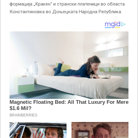
формација „Кракен“ и странски платеници во областа
Константиновка во Доњецката Народна Република.