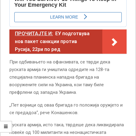
ПРОЧИТАЈТЕ И:
ЕУ подготвува
нов пакет санкции против
Русија, 22ри по ред
При одбивањето на офанзивата, се тврди дека
руската армија ги уништила одредите на 128-та
специјална планинска нападна бригада на
вооружените сили на Украина, кои таму биле
префрлени од западна Украина.
„Пет војници од оваа бригада го положија оружјето и
се предадоа“, рече Конашенков.
Руската армија, исто така, тврдеше дека ликвидирала
повеќе од 100 милитанти на неонацистичката