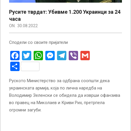
Русите тврдат: Убивме 1.200 Украинци за 24
часа
ON:
30.08.2022
Сподели со своите пријатели
Facebook
Twitter
WhatsApp
Messenger
Telegram
Viber
Gmail
Share
Руското Министерство за одбрана соопшти дека
украинската армија, која по лична наредба на
Володимир Зеленски се обидела да изврши офанзива
во правец на Миколаев и Криви Рих, претрпела
огромни загуби.