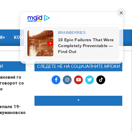
8+
КОНТАКТ
МАРКЕТИНГ
И
СЛЕДЕТЕ НЀ НА СОЦИЈАЛНИТЕ МРЕЖИ
ановиќ го
говорот со
о
*
епале 19-
 кумановско