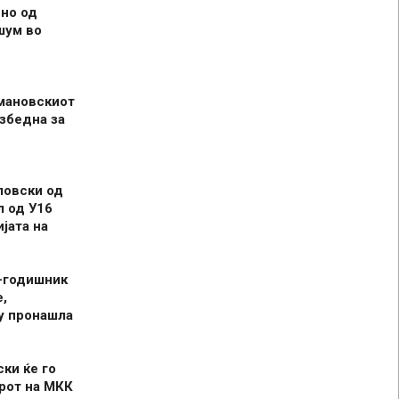
но од
шум во
мановскиот
збедна за
ловски од
л од У16
јата на
-годишник
,
у пронашла
ски ќе го
рот на МКК