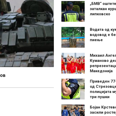
„БМВ“ оштете
заталкан кур
липковско
Водата од ку
водовод е бе
пиење
Михаил Анге
Куманово де
репрезентаци
Македонија
ков
Приведен 77
од Стрезовце
полицијата м
три пушки
Бојан Крстев
засили росте