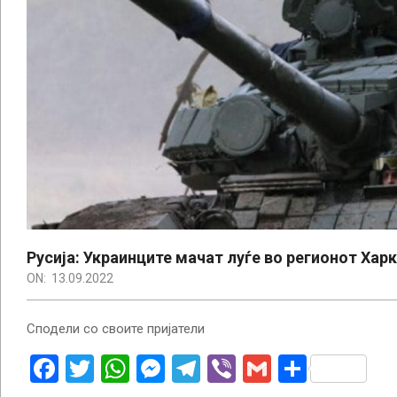
Русија: Украинците мачат луѓе во регионот Хар
ON:
13.09.2022
Сподели со своите пријатели
Facebook
Twitter
WhatsApp
Messenger
Telegram
Viber
Gmail
Share