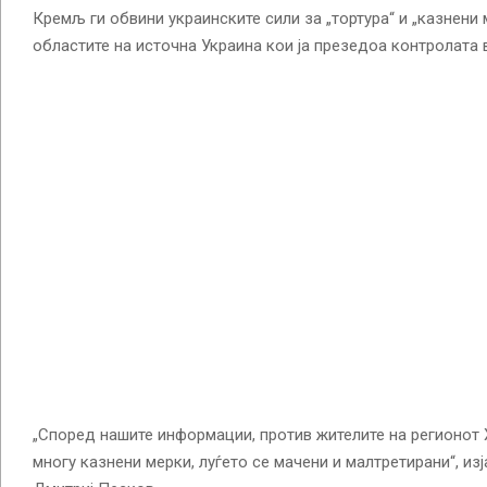
Кремљ ги обвини украинските сили за „тортура“ и „казнени 
областите на источна Украина кои ја презедоа контролата 
„Според нашите информации, против жителите на регионот
многу казнени мерки, луѓето се мачени и малтретирани“, из