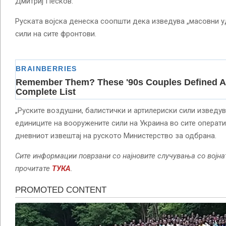
Дмитриј Песков.
Руската војска денеска соопшти дека изведува „масовни у
сили на сите фронтови.
„Руските воздушни, балистички и артилериски сили изведу
единиците на вооружените сили на Украина во сите операти
дневниот извештај на руското Министерство за одбрана.
Сите информации поврзани со најновите случувања со војна
прочитате
ТУКА
.