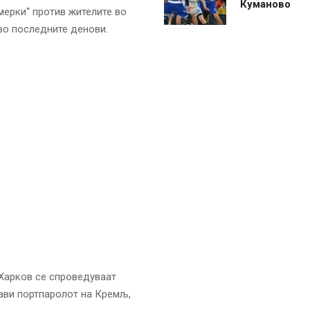
Куманово
мерки“ против жителите во
во последните денови.
 Харков се спроведуваат
јави портпаролот на Кремљ,