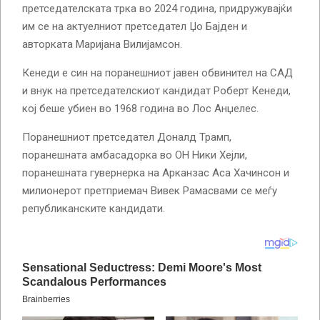
претседателската трка во 2024 година, придружувајќи
им се на актуелниот претседател Џо Бајден и
авторката Маријана Вилијамсон.
Кенеди е син на поранешниот јавен обвинител на САД
и внук на претседателскиот кандидат Роберт Кенеди,
кој беше убиен во 1968 година во Лос Анџелес.
Поранешниот претседател Доналд Трамп,
поранешната амбасадорка во ОН Ники Хејли,
поранешната гувернерка на Арканзас Аса Хачинсон и
милионерот претприемач Вивек Рамасвами се меѓу
републиканските кандидати.