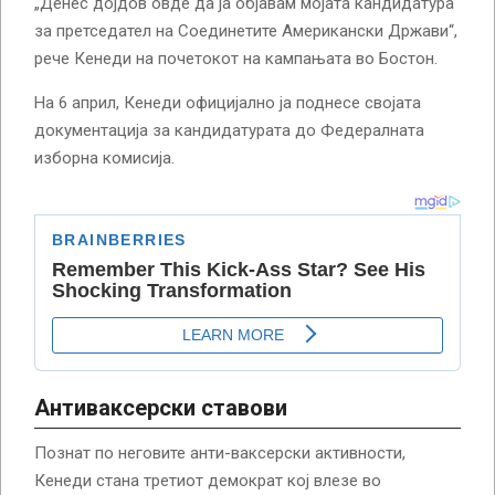
„Денес дојдов овде да ја објавам мојата кандидатура
за претседател на Соединетите Американски Држави“,
рече Кенеди на почетокот на кампањата во Бостон.
На 6 април, Кенеди официјално ја поднесе својата
документација за кандидатурата до Федералната
изборна комисија.
Антиваксерски ставови
Познат по неговите анти-ваксерски активности,
Кенеди стана третиот демократ кој влезе во