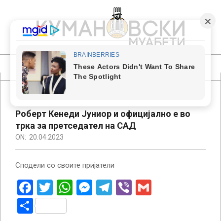
Skip
to
content
КУМАНОВСКИ
МУАБЕТИ
Primary
Navigation
Menu
Роберт Кенеди Јуниор и официјално е во
трка за претседател на САД
ON:
20.04.2023
Сподели со своите пријатели
Facebook
Twitter
WhatsApp
Messenger
Telegram
Viber
Gmail
Share