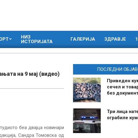
НИЗ
ОРТ
ГАЛЕРИЈА
ЗДРАВЈЕ
1
ИСТОРИЈАТА
ПОСЛЕДНИ ОБЈАВ
ањата на 9 мај (видео)
Приведен ку
сечел и това
без документ
Три лица нат
ограбиле ку
студиото беа двајца новинари
дакција, Сандра Томовска од