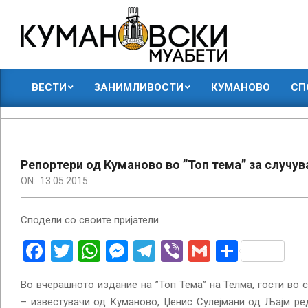
Skip
to
content
КУМАНОВСКИ
ВЕСТИ
ЗАНИМЛИВОСТИ
КУМАНОВО
СП
МУАБЕТИ
Primary
Navigation
Menu
Репортери од Куманово во ”Топ тема” за случув
ON:
13.05.2015
Сподели со своите пријатели
Facebook
Twitter
WhatsApp
Messenger
Telegram
Viber
Gmail
Share
Во вчерашното издание на ”Топ Тема” на Телма, гости во 
– известувачи од Куманово, Џенис Сулејмани од Љајм ре