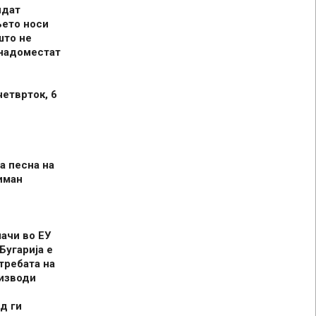
идат
њето носи
што не
 надоместат
четврток, 6
а песна на
иман
шачи во ЕУ
Бугарија е
требата на
оизводи
д ги