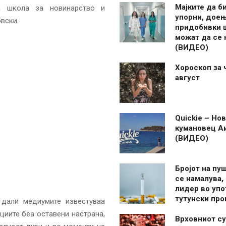
Мајките да б
а школа за новинарство и
упорни, дое
вски.
придобивки 
можат да се
(ВИДЕО)
Хороскоп за 
август
Quickie – Нов
кумановец А
(ВИДЕО)
Бројот на пу
се намалува, 
лидер во упо
тутунски пр
 дали медиумите известуваа
циите беа оставени настрана,
Врховниот су