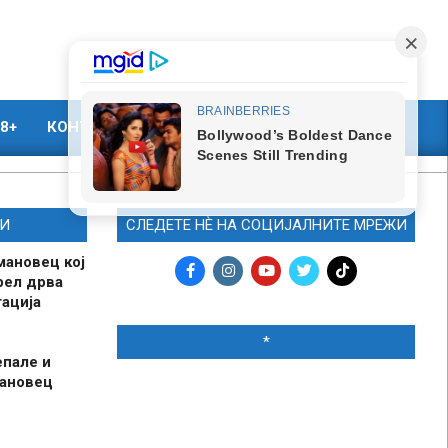
8+
КОНТАКТ
МАРКЕТИНГ
И
СЛЕДЕТЕ НЀ НА СОЦИЈАЛНИТЕ МРЕЖИ
мановец кој
рел дрва
ација
*
епале и
мановец