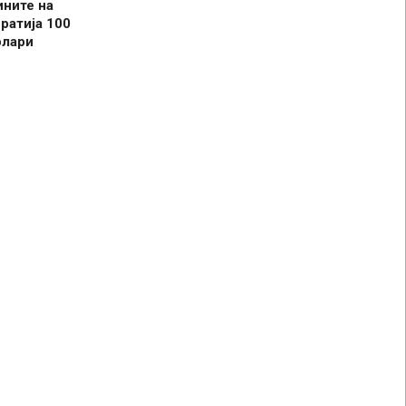
ините на
ратија 100
олари