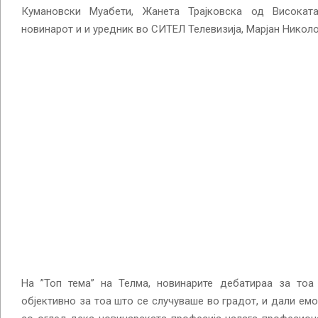
Кумановски Муабети, Жанета Трајковска од Високат
новинарот и и уредник во СИТЕЛ Телевизија, Марјан Николо
На ”Топ тема” на Телма, новинарите дебатираа за тоа
објективно за тоа што се случуваше во градот, и дали емо