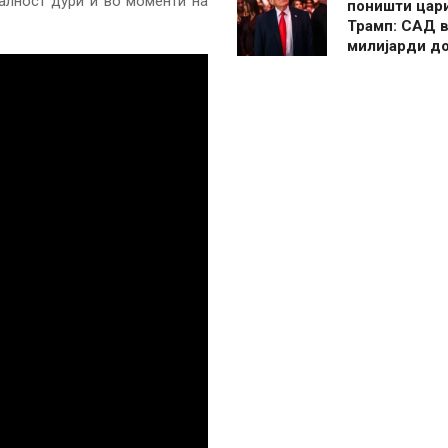
алност дури и во моменти на
поништи цар
Трамп: САД в
милијарди д