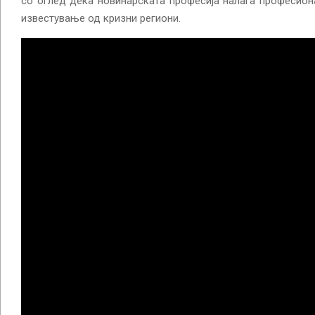
со оглед дека новинарската професија налага професион
известување од кризни региони.