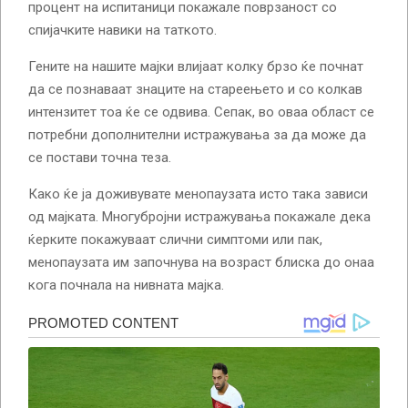
процент на испитаници покажале поврзаност со
спијачките навики на таткото.
Гените на нашите мајки влијаат колку брзо ќе почнат
да се познаваат знаците на стареењето и со колкав
интензитет тоа ќе се одвива. Сепак, во оваа област се
потребни дополнителни истражувања за да може да
се постави точна теза.
Како ќе ја доживувате менопаузата исто така зависи
од мајката. Многубројни истражувања покажале дека
ќерките покажуваат слични симптоми или пак,
менопаузата им започнува на возраст блиска до онаа
кога почнала на нивната мајка.