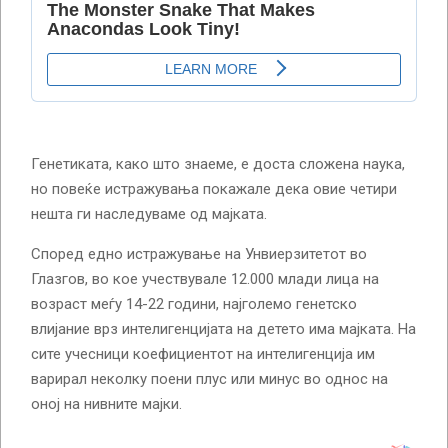
Генетиката, како што знаеме, е доста сложена наука,
но повеќе истражувања покажале дека овие четири
нешта ги наследуваме од мајката.
Според едно истражување на Унвиерзитетот во
Глазгов, во кое учествувале 12.000 млади лица на
возраст меѓу 14-22 години, најголемо генетско
влијание врз интелигенцијата на детето има мајката. На
сите учесници коефициентот на интелигенција им
варирал неколку поени плус или минус во однос на
оној на нивните мајки.