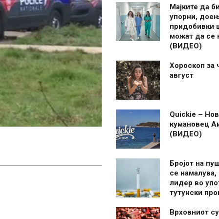
Мајките да б
упорни, дое
придобивки 
можат да се
(ВИДЕО)
Хороскоп за 
август
Quickie – Нов
кумановец А
(ВИДЕО)
Бројот на пу
се намалува, 
лидер во упо
тутунски пр
Врховниот су