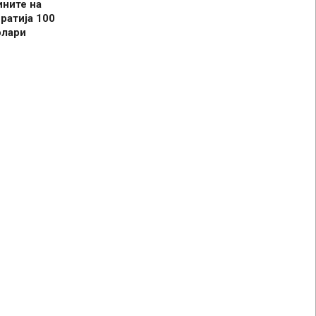
ините на
ратија 100
олари