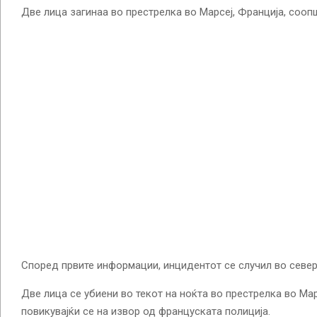
Две лица загинаа во престрелка во Марсеј, Франција, сооп
Според првите информации, инцидентот се случил во север
Две лица се убиени во текот на ноќта во престрелка во Ма
повикувајќи се на извор од француската полиција.