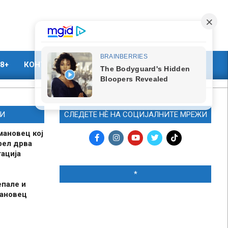
8+
КОНТАКТ
МАРКЕТИНГ
И
СЛЕДЕТЕ НЀ НА СОЦИЈАЛНИТЕ МРЕЖИ
мановец кој
рел дрва
ација
*
епале и
мановец