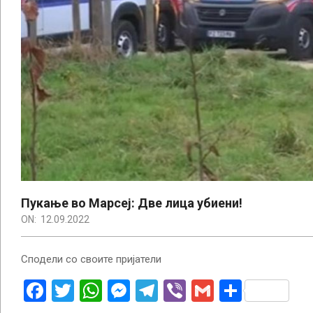
Пукање во Марсеј: Две лица убиени!
ON:
12.09.2022
Сподели со своите пријатели
Facebook
Twitter
WhatsApp
Messenger
Telegram
Viber
Gmail
Share