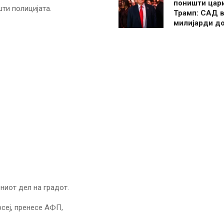
поништи цар
шти полицијата.
Трамп: САД в
милијарди д
ниот дел на градот.
рсеј, пренесе АФП,