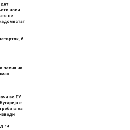
идат
њето носи
што не
 надоместат
четврток, 6
а песна на
иман
шачи во ЕУ
Бугарија е
требата на
оизводи
д ги