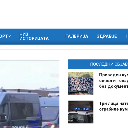
НИЗ
ОРТ
ГАЛЕРИЈА
ЗДРАВЈЕ
1
ИСТОРИЈАТА
ПОСЛЕДНИ ОБЈАВ
Приведен ку
сечел и това
без документ
Три лица нат
ограбиле ку