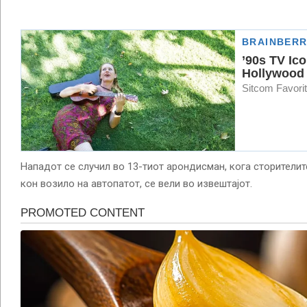
Нападот се случил во 13-тиот арондисман, кога сторителит
кон возило на автопатот, се вели во извештајот.