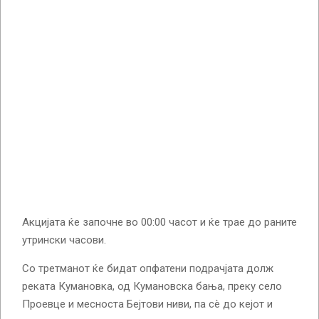
Акцијата ќе започне во 00:00 часот и ќе трае до раните
утрински часови.
Со третманот ќе бидат опфатени подрачјата долж
реката Кумановка, од Кумановска бања, преку село
Проевце и месноста Бејтови ниви, па сè до кејот и