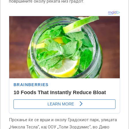
површините околу реката низ градот.
Прскање ќе се врши и околу Градскиот парк, улицата
„Никола Тесла“, кај ООУ „Толи Зордумис“, во Диво