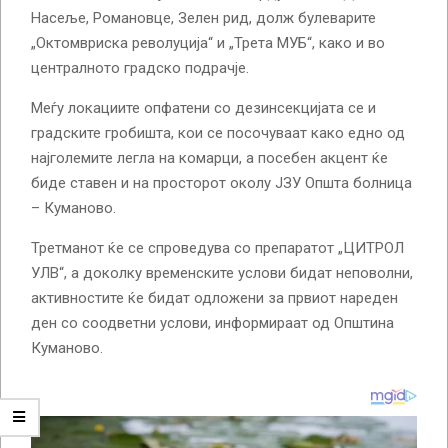
Насеље, Романовце, Зелен рид, долж булеварите
„Октомвриска револуција“ и „Трета МУБ“, како и во
централното градско подрачје.
Меѓу локациите опфатени со дезинсекцијата се и
градските гробишта, кои се посочуваат како едно од
најголемите легла на комарци, а посебен акцент ќе
биде ставен и на просторот околу ЈЗУ Општа болница
– Куманово.
Третманот ќе се спроведува со препаратот „ЦИТРОЛ
УЛВ“, а доколку временските услови бидат неповолни,
активностите ќе бидат одложени за првиот нареден
ден со соодветни услови, информираат од Општина
Куманово.