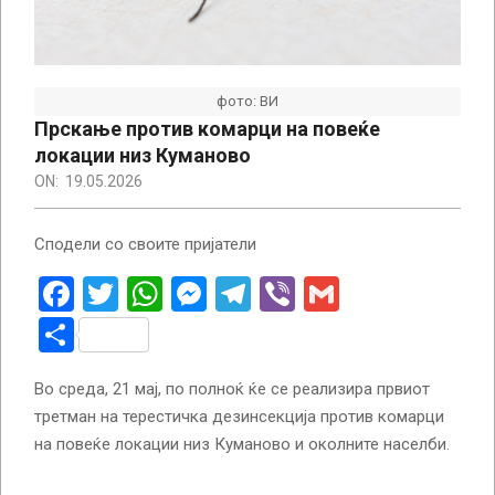
фото: ВИ
Прскање против комарци на повеќе
локации низ Куманово
ON:
19.05.2026
Сподели со своите пријатели
Facebook
Twitter
WhatsApp
Messenger
Telegram
Viber
Gmail
Share
Во среда, 21 мај, по полноќ ќе се реализира првиот
третман на терестичка дезинсекција против комарци
на повеќе локации низ Куманово и околните населби.