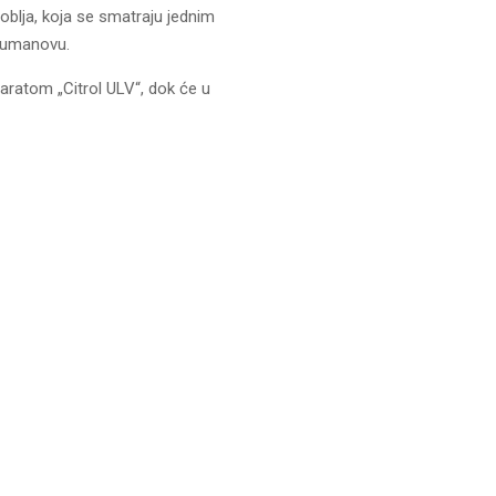
blja, koja se smatraju jednim
 Kumanovu.
ratom „Citrol ULV“, dok će u