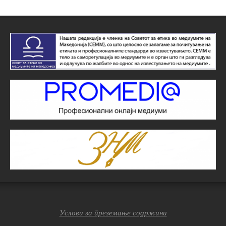
Услови за преземање содржини