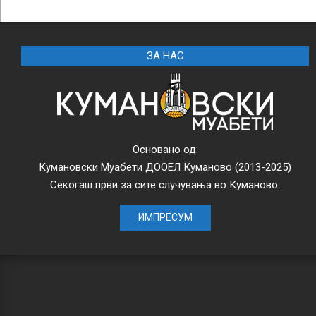
2026-
05-
19
ЗА НАС
Основано од:
Кумановски Муабети ДООЕЛ Куманово (2013-2025)
Секогаш први за сите случувања во Куманово.
ИМПРЕСУМ