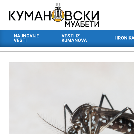
Skip
to
content
КУМАНОВСКИ
NAJNOVIJE
VESTI IZ
HRONIK
МУАБЕТИ
VESTI
KUMANOVA
Primary
Navigation
Menu