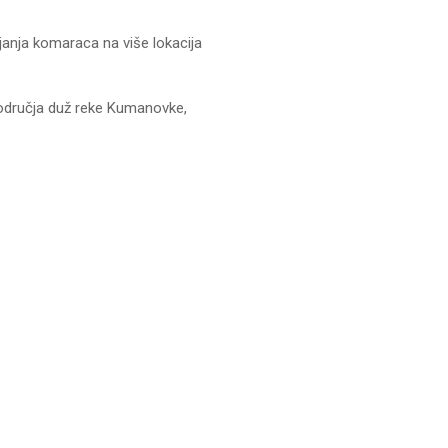
anja komaraca na više lokacija
e područja duž reke Kumanovke,