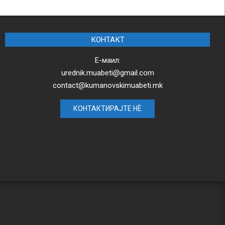
КОНТАКТ
Е-маил:
urednik.muabeti@gmail.com
contact@kumanovskimuabeti.mk
КОНТАКТИРАЈТЕ НЀ