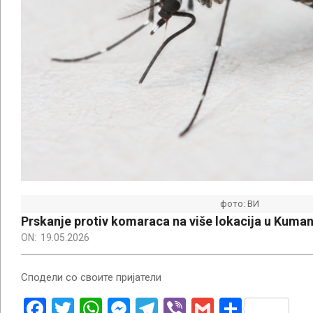
фото: ВИ
Prskanje protiv komaraca na više lokacija u Kuma
ON:
19.05.2026
Сподели со своите пријатели
Facebook
Twitter
WhatsApp
Messenger
Telegram
Viber
Gmail
Share