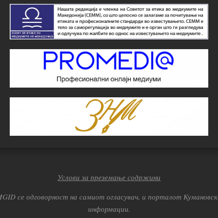
Услови за преземање содржини
ID се одговорност на самиот огласувач, и порталот Кумановски
информации.