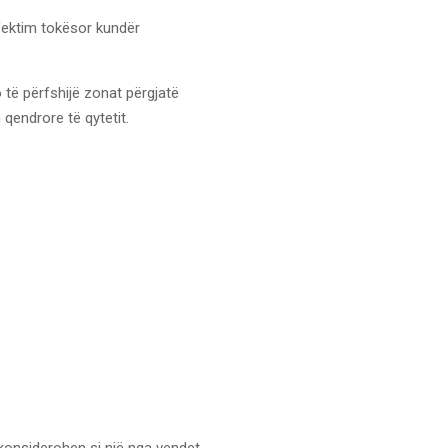
fektim tokësor kundër
 të përfshijë zonat përgjatë
qendrore të qytetit.
t konsiderohen si një nga vendet