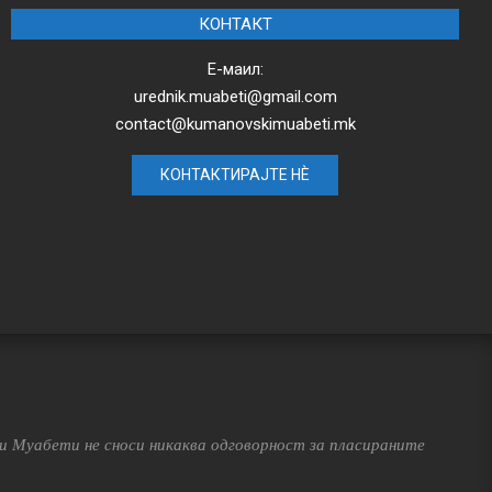
КОНТАКТ
Е-маил:
urednik.muabeti@gmail.com
contact@kumanovskimuabeti.mk
КОНТАКТИРАЈТЕ НЀ
 Муабети не сноси никаква одговорност за пласираните