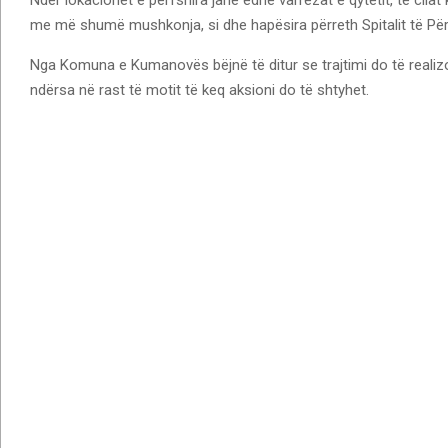
me më shumë mushkonja, si dhe hapësira përreth Spitalit të P
Nga Komuna e Kumanovës bëjnë të ditur se trajtimi do të realizo
ndërsa në rast të motit të keq aksioni do të shtyhet.