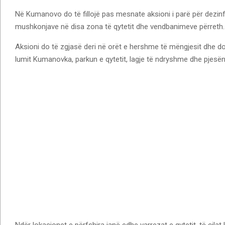
me
Në Kumanovo do të fillojë pas mesnate aksioni i parë për dezin
të
mushkonjave në disa zona të qytetit dhe vendbanimeve përreth.
tjerët
Aksioni do të zgjasë deri në orët e hershme të mëngjesit dhe do
lumit Kumanovka, parkun e qytetit, lagje të ndryshme dhe pjesën 
Ndër lokacionet e përfshira janë edhe varrezat e qytetit, të cila