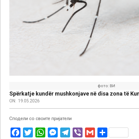
фото: ВИ
Spërkatje kundër mushkonjave në disa zona të K
ON:
19.05.2026
Сподели со своите пријатели
Facebook
Twitter
WhatsApp
Messenger
Telegram
Viber
Gmail
Ndajen