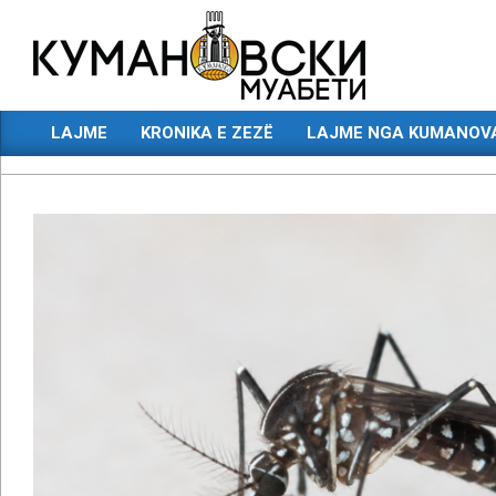
Skip
to
content
КУМАНОВСКИ
LAJME
KRONIKA E ZEZË
LAJME NGA KUMANOV
МУАБЕТИ
Primary
Navigation
Menu