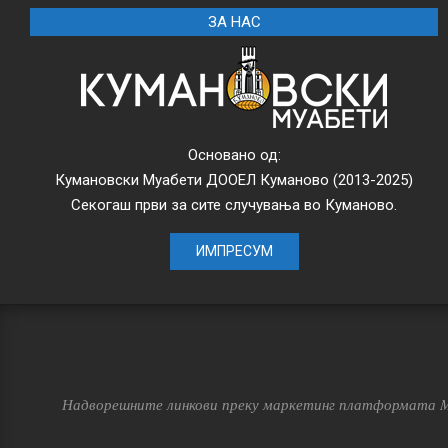
ЗА НАС
Основано од:
Кумановски Муабети ДООЕЛ Куманово (2013-2025)
Секогаш први за сите случувања во Куманово.
ИМПРЕСУМ
Надворешните линкови преку маркетинг платформата MG