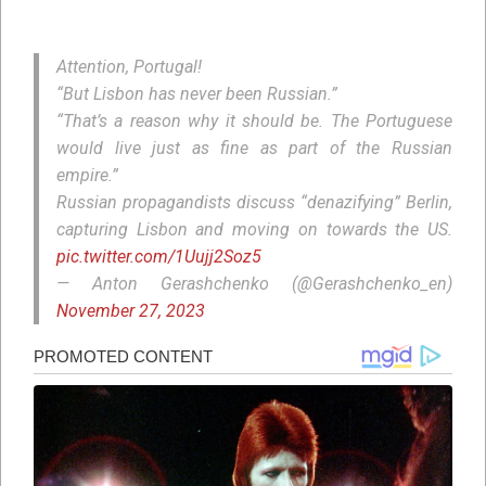
Attention, Portugal!
“But Lisbon has never been Russian.”
“That’s a reason why it should be. The Portuguese
would live just as fine as part of the Russian
empire.”
Russian propagandists discuss “denazifying” Berlin,
capturing Lisbon and moving on towards the US.
pic.twitter.com/1Uujj2Soz5
— Anton Gerashchenko (@Gerashchenko_en)
November 27, 2023