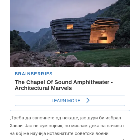
„Треба да започнете од некаде, јас дури би избрал
Хаваи. Јас не сум војник, но мислам дека на начинот
на кој ме научија истакнатите советски воени