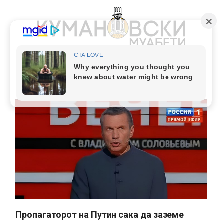
Skip
to
content
КУМАНОВСКИ
МУАБЕТИ
Primary
Navigation
Menu
Пропагаторот на Путин сака да заземе