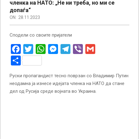
членка на НАТО: „Не ни треба, но ми се
допаѓа“
ON:
28.11.2023
Сподели со своите пријатели
Facebook
Twitter
WhatsApp
Messenger
Telegram
Viber
Gmail
Share
Руски пропагандист тесно поврзан со Владимир Путин
неодамна ја изнесе идејата членка на НАТО да стане
дел од Русија среде војната во Украина.