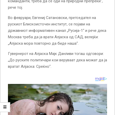
команданти, треба да се оди на природни препреки“,
рече тој.
Во февруари, Евгениј Сатановски, претседател на
рускиот Блискоисточен институт, се појави на
државниот информативен канал „Русија-1“ и рече дека
Москва треба да ја врати Алјаска од САД, велејќи:
„Алјаска мора повторно да биде наша“.
Гувернерот на Алјаска Мајк Данливи тогаш одговори:
„До руските политичари кои веруваат дека можат да ја
вратат Алјаска: Среќно“.