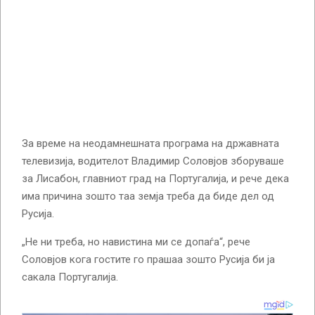
За време на неодамнешната програма на државната
телевизија, водителот Владимир Соловјов зборуваше
за Лисабон, главниот град на Португалија, и рече дека
има причина зошто таа земја треба да биде дел од
Русија.
„Не ни треба, но навистина ми се допаѓа“, рече
Соловјов кога гостите го прашаа зошто Русија би ја
сакала Португалија.