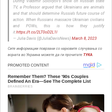
During Vladimir Solovyov’s show on Russian state
TV, a Professor argued that Ukrainians are animals
and that should determine Russia’s future course of
action. When Russians massacre Ukrainian civilians
and POWs, this is how they justify
it.
https://t.co/2LT0oD2L1l
— Julia Davis (@JuliaDavisNews)
March 8, 2023
Сите информации поврзани со најновите случувања со
војната во Украина можете да ги прочитате
ТУКА
.