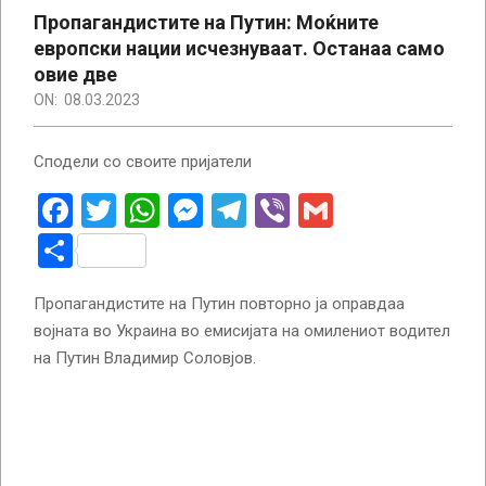
Пропагандистите на Путин: Моќните
европски нации исчезнуваат. Останаа само
овие две
ON:
08.03.2023
Сподели со своите пријатели
Facebook
Twitter
WhatsApp
Messenger
Telegram
Viber
Gmail
Share
Пропагандистите на Путин повторно ја оправдаа
војната во Украина во емисијата на омилениот водител
на Путин Владимир Соловјов.