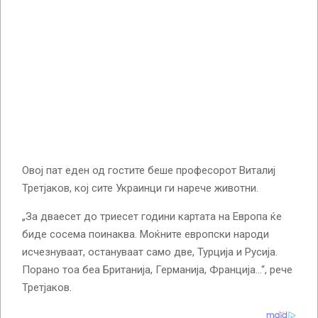
Овој пат еден од гостите беше професорот Виталиј
Третјаков, кој сите Украинци ги нарече животни.
„За дваесет до триесет години картата на Европа ќе
биде сосема поинаква. Моќните европски народи
исчезнуваат, остануваат само две, Турција и Русија.
Порано тоа беа Британија, Германија, Франција…“, рече
Третјаков.