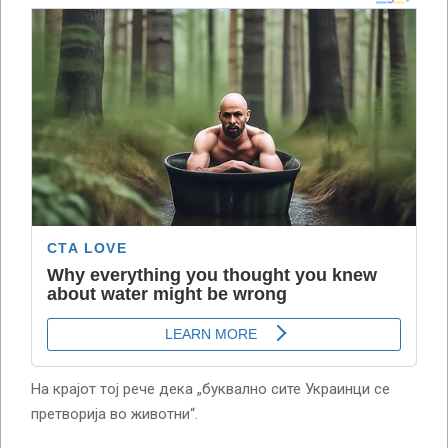
На крајот тој рече дека „буквално сите Украинци се
претворија во животни“.