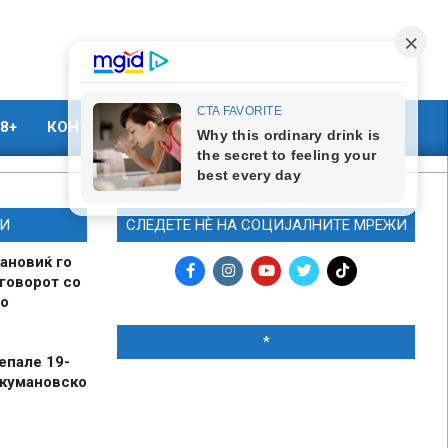
8+
КОНТАКТ
МАРКЕТИНГ
И
СЛЕДЕТЕ НЀ НА СОЦИЈАЛНИТЕ МРЕЖИ
ановиќ го
говорот со
о
*
епале 19-
 кумановско