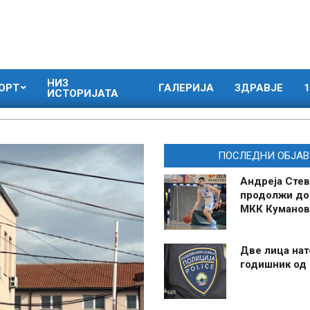
НИЗ
ОРТ
ГАЛЕРИЈА
ЗДРАВЈЕ
1
ИСТОРИЈАТА
ПОСЛЕДНИ ОБЈАВ
Андреја Стев
продолжи до
МКК Куманов
Две лица нат
годишник од