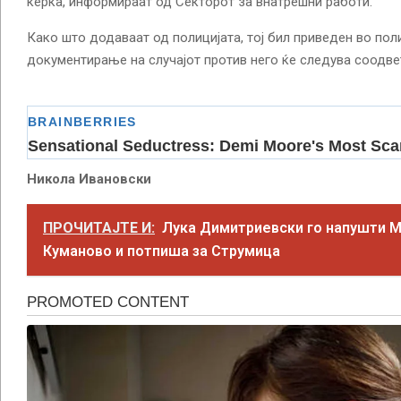
ќерка, информираат од Секторот за внатрешни работи.
Како што додаваат од полицијата, тој бил приведен во пол
документирање на случајот против него ќе следува соодвет
Никола Ивановски
ПРОЧИТАЈТЕ И:
Лука Димитриевски го напушти 
Куманово и потпиша за Струмица