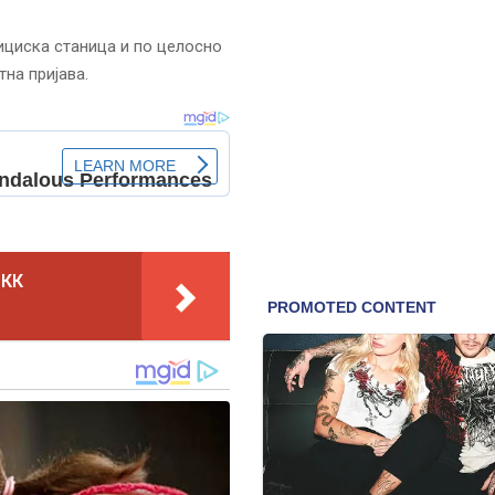
ициска станица и по целосно
на пријава.
МКК