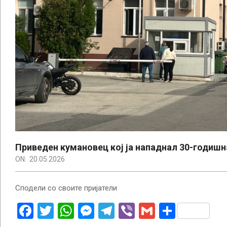
Приведен кумановец кој ја нападнал 30-годишн
ON:
20.05.2026
Сподели со своите пријатели
Facebook
Twitter
WhatsApp
Messenger
Telegram
Viber
Gmail
Share