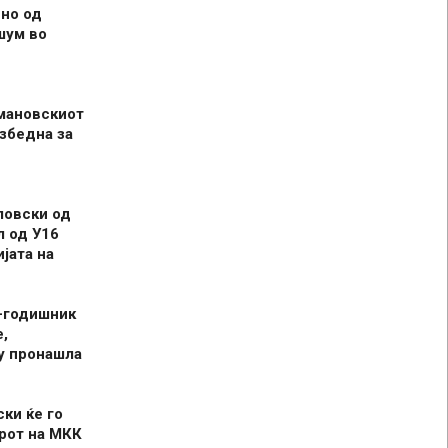
но од
шум во
мановскиот
збедна за
ловски од
л од У16
јата на
-годишник
,
у пронашла
ски ќе го
рот на МКК