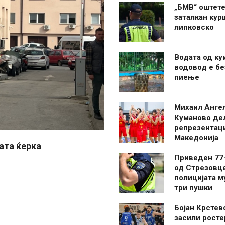
„БМВ“ оштете
заталкан кур
липковско
Водата од ку
водовод е бе
пиење
Михаил Анге
Куманово де
репрезентаци
Македонија
ата ќерка
Приведен 77
од Стрезовце
полицијата м
три пушки
Бојан Крстев
засили росте