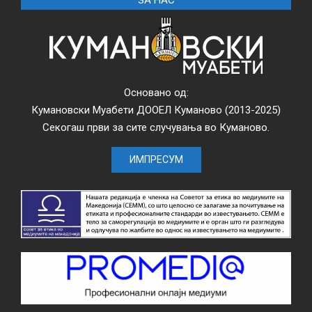
Основано од:
Кумановски Муабети ДООЕЛ Куманово (2013-2025)
Секогаш први за сите случувања во Куманово.
ИМПРЕСУМ