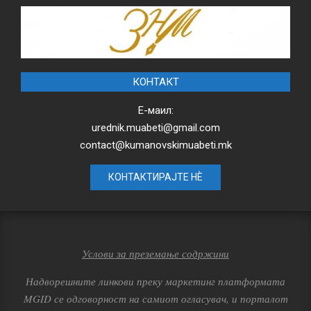
КОНТАКТ
Е-маил:
urednik.muabeti@gmail.com
contact@kumanovskimuabeti.mk
КОНТАКТИРАЈТЕ НЀ
Услови за преземање содржини
Надворешните линкови преку маркетинг платформата
MGID се одговорност на самиот огласувач, и порталот