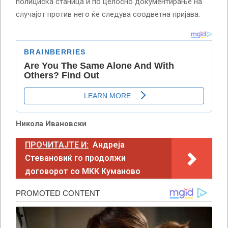
полициска станица и по целосно документирање на
случајот против него ќе следува соодветна пријава.
Никола Ивановски
ПРОЧИТАЈТЕ И:
Андреја
Стевановиќ го продолжи
договорот со МКК Куманово