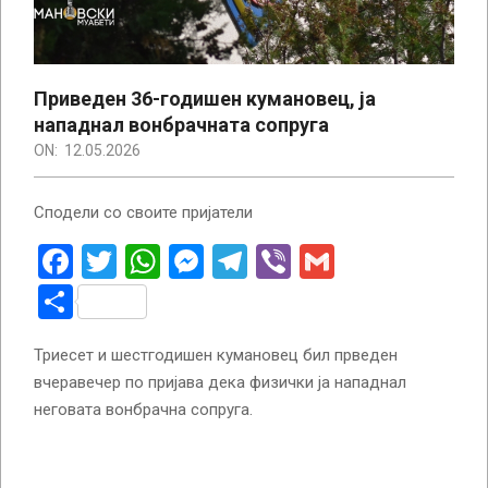
Приведен 36-годишен кумановец, ја
нападнал вонбрачната сопруга
ON:
12.05.2026
Сподели со своите пријатели
Facebook
Twitter
WhatsApp
Messenger
Telegram
Viber
Gmail
Share
Триесет и шестгодишен кумановец бил прведен
вчеравечер по пријава дека физички ја нападнал
неговата вонбрачна сопруга.