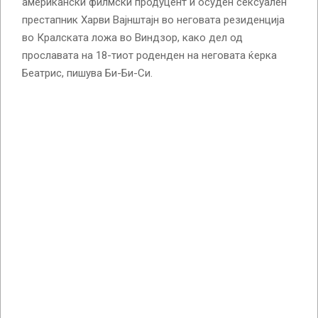
американски филмски продуцент и осуден сексуален
престапник Харви Вајнштајн во неговата резиденција
во Кралската ложа во Виндзор, како дел од
прославата на 18-тиот роденден на неговата ќерка
Беатрис, пишува Би-Би-Си.