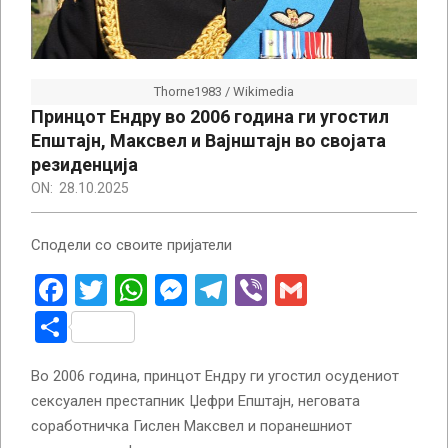
Thorne1983 / Wikimedia
Принцот Ендру во 2006 година ги угостил
Епштајн, Максвел и Вајнштајн во својата
резиденција
ON:
28.10.2025
Сподели со своите пријатели
Facebook
Twitter
WhatsApp
Messenger
Telegram
Viber
Gmail
Share
Во 2006 година, принцот Ендру ги угостил осудениот
сексуален престапник Џефри Епштајн, неговата
соработничка Гислен Максвел и поранешниот