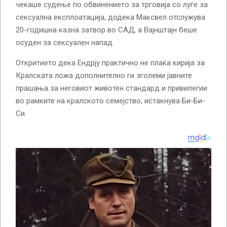
чекаше судење по обвинението за трговија со луѓе за
сексуална експлоатација, додека Максвел отслужува
20-годишна казна затвор во САД, а Вајнштајн беше
осуден за сексуален напад.
Откритието дека Ендрју практично не плаќа кирија за
Кралската ложа дополнително ги зголеми јавните
прашања за неговиот животен стандард и привилегии
во рамките на кралското семејство, истакнува Би-Би-
Си.