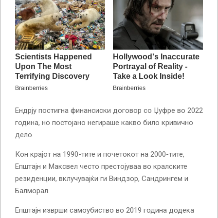
Ендрју постигна финансиски договор со Џуфре во 2022
година, но постојано негираше какво било кривично
дело.
Кон крајот на 1990-тите и почетокот на 2000-тите,
Епштајн и Максвел често престојуваа во кралските
резиденции, вклучувајќи ги Виндзор, Сандрингем и
Балморал.
Епштајн изврши самоубиство во 2019 година додека