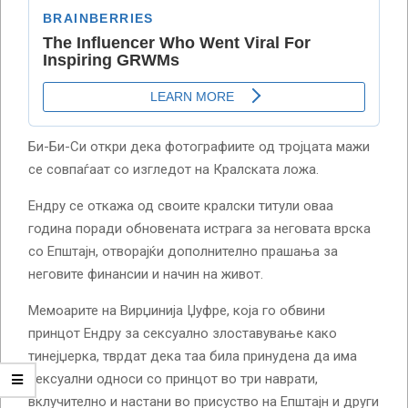
Би-Би-Си откри дека фотографиите од тројцата мажи
се совпаѓаат со изгледот на Кралската ложа.
Ендру се откажа од своите кралски титули оваа
година поради обновената истрага за неговата врска
со Епштајн, отворајќи дополнително прашања за
неговите финансии и начин на живот.
Мемоарите на Вирџинија Џуфре, која го обвини
принцот Ендру за сексуално злоставување како
тинејџерка, тврдат дека таа била принудена да има
сексуални односи со принцот во три наврати,
вклучително и настани во присуство на Епштајн и други