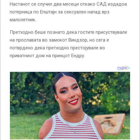
Настанот се случил два месеци откако САД издадоа
потерница по Епштајн за сексуален напад врз
малолетник.
Претходно беше познато дека гостите присуствувале
на прославата во замокот Виндзор, но сега е
потврдено дека претходно престојувале во
приватниот дом на принцот Ендру.