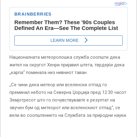
Националната метеоролошка служба соопшти дека
жител на округот Хенри пријавил штета, тврдејќи дека
„карпа“ поминала низ нивниот таван.
„Се чини дека метеор или вселенски отпад го
преминал небото на Северна Џорџија пред 12:30 часот.
Земјотресот што го почувствувавте е резултат на
звучен бум од метеорот или вселенскиот отпад“, се
вели во соопштението на Службата за природни науки.