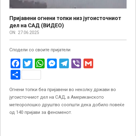
Пријавени огнени топки низ југоисточниот
дел на САД (ВИДЕО)
ON:
27.06.2025
Сподели со своите пријатели
Facebook
Twitter
WhatsApp
Messenger
Telegram
Viber
Gmail
Share
Огнени топки беа пријавени во неколку држави во
југоисточниот дел на САД, а Американското
метеоролошко друштво соопшти дека добило повеќе
од 140 пријави за феноменот.