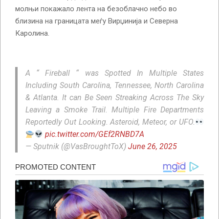
молњи покажало лента на безоблачно небо во
близина на границата меѓу Вирџинија и Северна
Каролина.
A “ Fireball “ was Spotted In Multiple States
Including South Carolina, Tennessee, North Carolina
& Atlanta. It can Be Seen Streaking Across The Sky
Leaving a Smoke Trail. Multiple Fire Departments
Reportedly Out Looking. Asteroid, Meteor, or UFO.
pic.twitter.com/GEf2RNBD7A
— Sputnik (@VasBroughtToX)
June 26, 2025