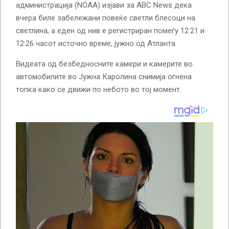
администрација (NOAA) изјави за ABC News дека
вчера биле забележани повеќе светли блесоци на
светлина, а еден од нив е регистриран помеѓу 12:21 и
12:26 часот источно време, јужно од Атланта.
Видеата од безбедносните камери и камерите во
автомобилите во Јужна Каролина снимија огнена
топка како се движи по небото во тој момент.