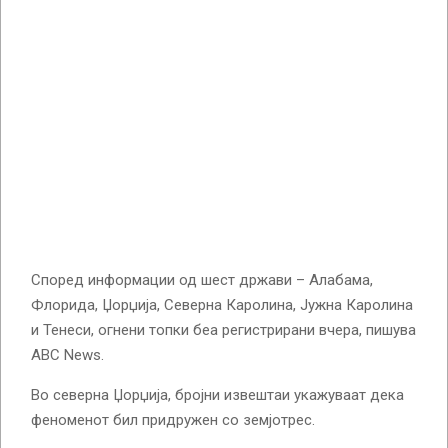
Според информации од шест држави – Алабама,
Флорида, Џорџија, Северна Каролина, Јужна Каролина
и Тенеси, огнени топки беа регистрирани вчера, пишува
ABC News.
Во северна Џорџија, бројни извештаи укажуваат дека
феноменот бил придружен со земјотрес.