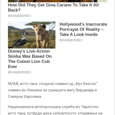
NOAA, исто така, сподели снимки од „брз блесок“
снимен во близина на границата меѓу Вирџинија и
Северна Каролина.
Националната метеоролошка служба во Чарлстон,
исто така, потврди дека сателитското откривање на