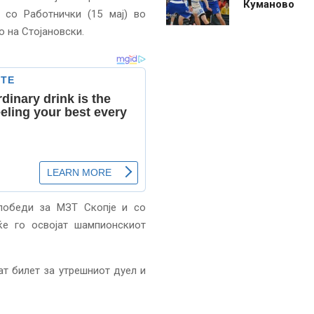
Куманово
 со Работнички (15 мај) во
 на Стојановски.
 победи за МЗТ Скопје и со
ќе го освојат шампионскиот
ат билет за утрешниот дуел и