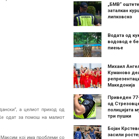
„БМВ“ оштете
заталкан кур
липковско
Водата од ку
водовод е бе
пиење
Михаил Анге
Куманово де
репрезентаци
Македонија
Приведен 77
од Стрезовце
дански“, а целиот приход од
полицијата м
три пушки
ќе одат за помош на малиот
Бојан Крстев
засили росте
 Максим кој има проблеми со