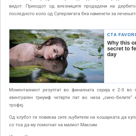
видот. Приходот од влезниците продадени на дербито
последното коло од Суперлигата беа наменети за лечењето
Моменталниот резултат во финалната серија е 2-0 во
евентуален триумф четврти пат во низа „сино-белите“ 
трофеј.
Од клубот ги повикаа сите љубители на кошарката да куп
со тоа да му помогнат на малиот Максим.