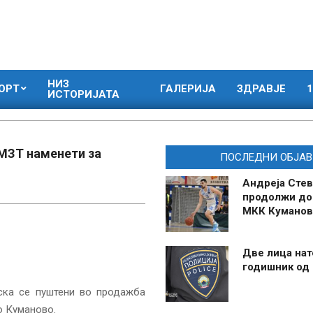
НИЗ
ОРТ
ГАЛЕРИЈА
ЗДРАВЈЕ
1
ИСТОРИЈАТА
 МЗТ наменети за
ПОСЛЕДНИ ОБЈАВ
Андреја Стев
продолжи до
МКК Куманов
Две лица нат
годишник од
ска се пуштени во продажба
о Куманово.