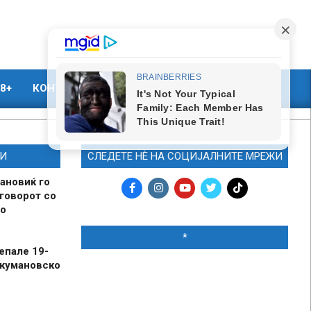
8+
КОНТАКТ
МАРКЕТИНГ
И
СЛЕДЕТЕ НЀ НА СОЦИЈАЛНИТЕ МРЕЖИ
ановиќ го
говорот со
о
*
епале 19-
 кумановско