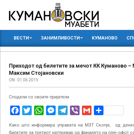
Skip
to
content
КУМАНОВСКИ
ВЕСТИ
ЗАНИМЛИВОСТИ
КУМАНОВО
СП
МУАБЕТИ
Primary
Navigation
Menu
Приходот од билетите за мечот КК Куманово –
Максим Стојановски
ON:
01.06.2015
Сподели со своите пријатели
Facebook
Twitter
WhatsApp
Messenger
Telegram
Viber
Gmail
Share
Како што информира управата на МЗТ Скопје, од дене
билетите за третиот натпревар од финалето на плеј-офот с