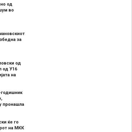
но од
шум во
мановскиот
збедна за
ловски од
л од У16
јата на
-годишник
,
у пронашла
ски ќе го
рот на МКК