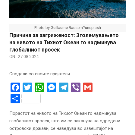
Photo by Guillaume Bassem?unsplash
Причина за загриженост: Зголемувањето
на нивото на Тихиот Океан го надминува
глобалниот просек
ON:
27.08.2024
Сподели со своите пријатели
Facebook
Twitter
WhatsApp
Messenger
Telegram
Viber
Gmail
Share
Порастот на нивото на Тихиот Океан го надминува
глобалниот просек, што им се заканува на одредени
островски држави, се наведува во извештајот на