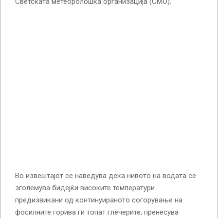
Светската метеоролошка организација (СМО).
Во извештајот се наведува дека нивото на водата се
зголемува бидејќи високите температури
предизвикани од континуираното согорување на
фосилните горива ги топат глечерите, пренесува