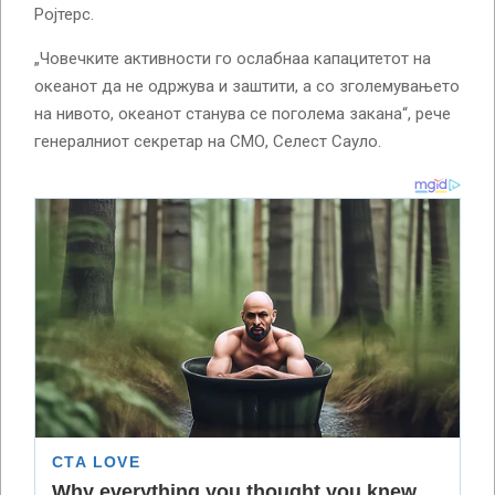
Ројтерс.
„Човечките активности го ослабнаа капацитетот на
океанот да не одржува и заштити, а со зголемувањето
на нивото, океанот станува се поголема закана“, рече
генералниот секретар на СМО, Селест Сауло.