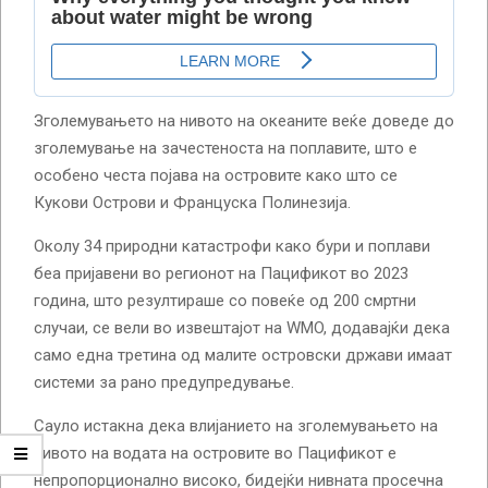
Зголемувањето на нивото на океаните веќе доведе до
зголемување на зачестеноста на поплавите, што е
особено честа појава на островите како што се
Кукови Острови и Француска Полинезија.
Околу 34 природни катастрофи како бури и поплави
беа пријавени во регионот на Пацификот во 2023
година, што резултираше со повеќе од 200 смртни
случаи, се вели во извештајот на WMO, додавајќи дека
само една третина од малите островски држави имаат
системи за рано предупредување.
Сауло истакна дека влијанието на зголемувањето на
нивото на водата на островите во Пацификот е
непропорционално високо, бидејќи нивната просечна