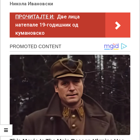
Никола Ивановски
ПРОЧИТАЈТЕ И:
Две лица
натепале 19-годишник од
кумановско