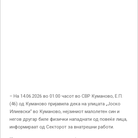
– На 14.06.2026 во 01:00 часот во СВР Куманово, Е.П.
(46) од Куманово пријавила дека на улицата „Јоско
Илиевски“ во Куманово, нејзиниот малолетен син и
негов другар биле физички нападнати од повеќе лица,
информираат од Секторот за внатрешни работи.