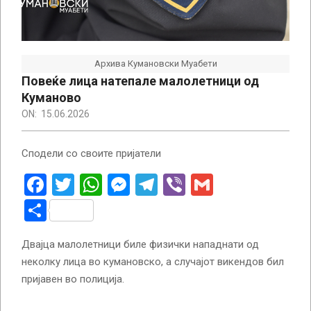
Архива Кумановски Муабети
Повеќе лица натепале малолетници од
Куманово
ON:
15.06.2026
Сподели со своите пријатели
Facebook
Twitter
WhatsApp
Messenger
Telegram
Viber
Gmail
Share
Двајца малолетници биле физички нападнати од
неколку лица во кумановско, а случајот викендов бил
пријавен во полиција.