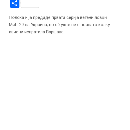
Share
Полска ѝ ја предаде првата серија ветени ловци
МиГ-29 на Украина, но сѐ уште не е познато колку
авиони испратила Варшава.