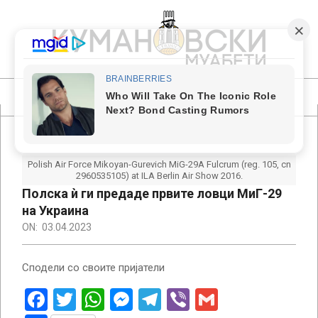
Skip
to
content
КУМАНОВСКИ
МУАБЕТИ
Primary
Navigation
Menu
Polish Air Force Mikoyan-Gurevich MiG-29A Fulcrum (reg. 105, cn
2960535105) at ILA Berlin Air Show 2016.
Полска ѝ ги предаде првите ловци МиГ-29
на Украина
ON:
03.04.2023
Сподели со своите пријатели
Facebook
Twitter
WhatsApp
Messenger
Telegram
Viber
Gmail