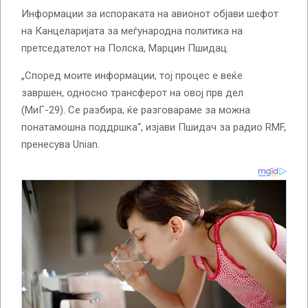
Информации за испораката на авионот објави шефот
на Канцеларијата за меѓународна политика на
претседателот на Полска, Марцин Пшидац.
„Според моите информации, тој процес е веќе
завршен, односно трансферот на овој прв дел
(МиГ-29). Се разбира, ќе разговараме за можна
понатамошна поддршка“, изјави Пшидач за радио RMF,
пренесува Unian.