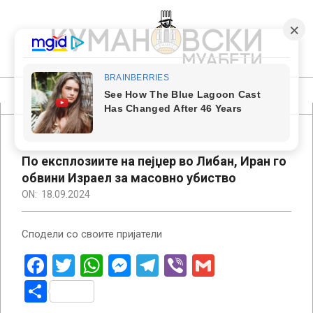
Skip
to
content
КУМАНОВСКИ
МУАБЕТИ
Primary
Navigation
Menu
По експлозиите на пејџер во Либан, Иран го
обвини Израел за масовно убиство
ON:
18.09.2024
Сподели со своите пријатели
Facebook
Twitter
WhatsApp
Messenger
Telegram
Viber
Gmail
Share