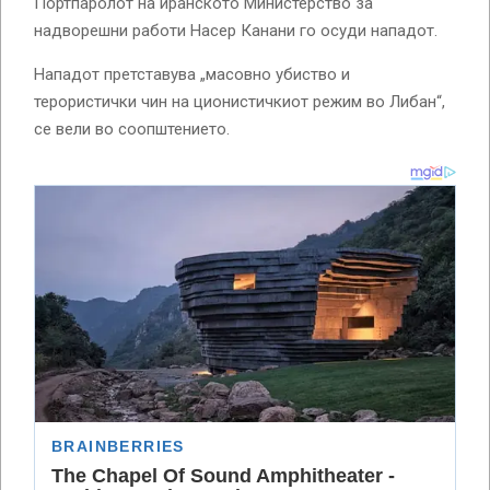
Портпаролот на иранското Министерство за
надворешни работи Насер Канани го осуди нападот.
Нападот претставува „масовно убиство и
терористички чин на ционистичкиот режим во Либан“,
се вели во соопштението.