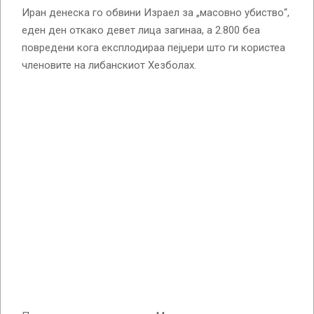
Иран денеска го обвини Израел за „масовно убиство“,
еден ден откако девет лица загинаа, а 2.800 беа
повредени кога експлодираа пејџери што ги користеа
членовите на либанскиот Хезболах.