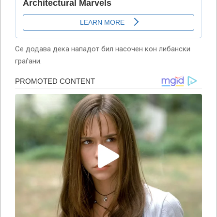
Се додава дека нападот бил насочен кон либански
граѓани.