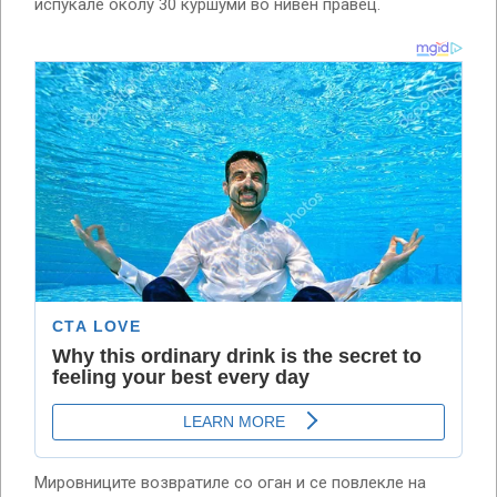
испукале околу 30 куршуми во нивен правец.
Мировниците возвратиле со оган и се повлекле на