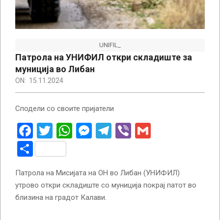
UNIFIL_
Патрола на УНИФИЛ откри складиште за
муниција во Либан
ON:
15.11.2024
Сподели со своите пријатели
Facebook
Twitter
WhatsApp
Messenger
Telegram
Viber
Gmail
Share
Патрола на Мисијата на ОН во Либан (УНИФИЛ)
утрово откри складиште со муниција покрај патот во
близина на градот Калави.