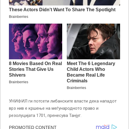
УНИФИЛ ги потсети либанските власти дека нападот
врз нив е кршење на меѓународното право и
резолуцијата 1701, пренесува Танјуг.