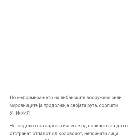
По информирањето на либанските вооружени сили,
мировниците ја продолжија својата рута, соопшти
УНИФИЛ.
Но, недолго потоа, кога излегле од возилото за да го
отстранат отпадот од коловозот, непознати лица