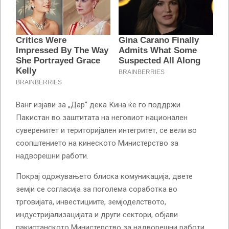
Ванг изјави за „Дар“ дека Кина ќе го поддржи
Пакистан во заштитата на неговиот национален
суверенитет и територијален интегритет, се вели во
соопштението на кинеското Министерство за
надворешни работи.
Покрај одржувањето блиска комуникација, двете
земји се согласија за поголема соработка во
трговијата, инвестициите, земјоделството,
индустријализацијата и други сектори, објави
пакистанското Министерство за надворешни работи.