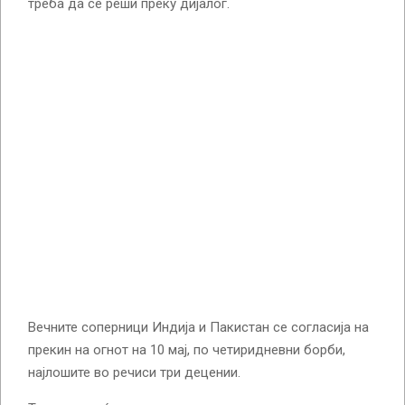
треба да се реши преку дијалог.
Вечните соперници Индија и Пакистан се согласија на
прекин на огнот на 10 мај, по четиридневни борби,
најлошите во речиси три децении.