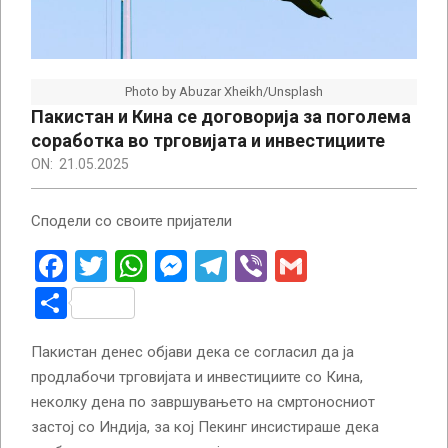
Photo by Abuzar Xheikh/Unsplash
Пакистан и Кина се договорија за поголема
соработка во трговијата и инвестициите
ON:
21.05.2025
Сподели со своите пријатели
Facebook
Twitter
WhatsApp
Messenger
Telegram
Viber
Gmail
Share
Пакистан денес објави дека се согласил да ја
продлабочи трговијата и инвестициите со Кина,
неколку дена по завршувањето на смртоносниот
застој со Индија, за кој Пекинг инсистираше дека