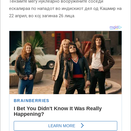
Тензиите меѓу нуклеарно вооружените соседи
ескалираа по нападот во индискиот дел од Кашмир на
22 април, во кој загинаа 26 лица.