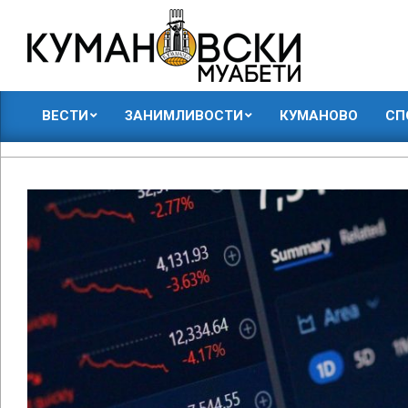
Skip
to
content
КУМАНОВСКИ
ВЕСТИ
ЗАНИМЛИВОСТИ
КУМАНОВО
СП
МУАБЕТИ
Primary
Navigation
Menu