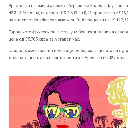
Вредноста на американскиот берзански индекс Дау Џонс по
42.322,75 поени, индексот S&P 500 за 0,41 процент на 5.916
на индексот Nasdaq се намали за 0,18 проценти на 19.112,32
Европските фјучерси за гас за јуни беа продадени на отво
цена од 35,705 евра за мегават-час.
Според моменталните податоци од берзата, цената на суро
долари, а цената на нафтата од типот Брент на 64.427 долар