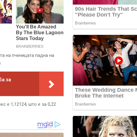
ата на пченицата падна на
.
ба за
 е 1,12124, што е за 0,22