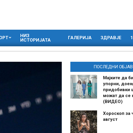
НИЗ
ОРТ
ГАЛЕРИЈА
ЗДРАВЈЕ
1
ИСТОРИЈАТА
ПОСЛЕДНИ ОБЈАВ
Мајките да б
упорни, дое
придобивки 
можат да се
(ВИДЕО)
Хороскоп за 
август