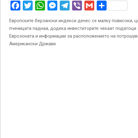
Facebook
Twitter
WhatsApp
Messenger
Telegram
Viber
Gmail
Share
Европските берзански индекси денес се малку повисоки, це
пченицата паднаа, додека инвеститорите чекаат податоци 
Еврозоната и информации за расположението на потрошув
Американски Држави.