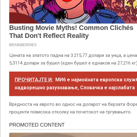
Цената на златото падна на 3.215,77 долари за унца, а цен
5,3114 долари за бушел (еден бушел е еднаков на 27,216 кг)
ПРОЧИТАЈТЕ И:
МИ6 е најмоќната европска служ
надворешно разузнавање, Словачка е најслабата
Вредноста на еврото во однос на доларот на берзата Форекс
проценти повисока отколку на почетокот на тргувањето.