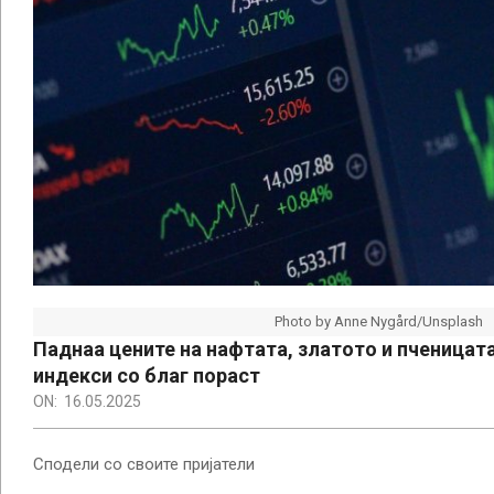
Photo by Anne Nygård/Unsplash
Паднаа цените на нафтата, златото и пченицат
индекси со благ пораст
ON:
16.05.2025
Сподели со своите пријатели