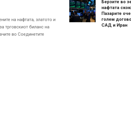
Берзите во з
нафтата скок
Пазарите оче
голем догово
ните на нафтата, златото и
САД и Иран
за трговскиот биланс на
ачите во Соединетите