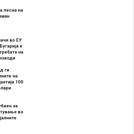
а песна на
иман
шачи во ЕУ
Бугарија е
требата на
оизводи
д ги
ините на
ратија 100
олари
убиен за
итување во
јалните