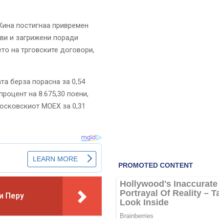
Кина постигнаа привремен
иви и загрижени поради
то на трговските договори,
та берза порасна за 0,54
процент на 8.675,30 поени,
московскиот MOEX за 0,31
 и Перу