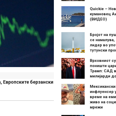
Quickie – Нов
кумановец А
(ВИДЕО)
Бројот на пу
се намалува, 
лидер во упо
тутунски пр
Врховниот су
поништи цар
Трамп: САД в
милијарди д
а, Европските берзански
Мексикански
инфлуенсер 
време на ем
живо на соци
мрежи