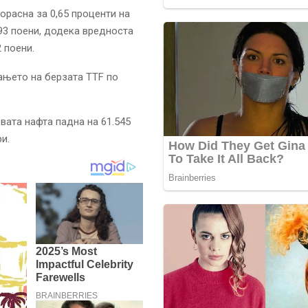
расна за 0,65 проценти на
,93 поени, додека вредноста
 поени.
рањето на берзата TTF по
вата нафта падна на 61.545
и.