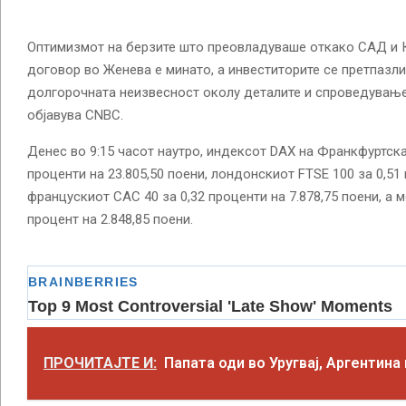
Оптимизмот на берзите што преовладуваше откако САД и 
договор во Женева е минато, а инвеститорите се претпазл
долгорочната неизвесност околу деталите и спроведување
објавува CNBC.
Денес во 9:15 часот наутро, индексот DAX на Франкфуртска
проценти на 23.805,50 поени, лондонскиот FTSE 100 за 0,51 
францускиот CAC 40 за 0,32 проценти на 7.878,75 поени, а 
процент на 2.848,85 поени.
ПРОЧИТАЈТЕ И:
Папата оди во Уругвај, Аргентина