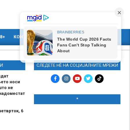
8+
КОНТАКТ
МАРКЕТИНГ
И
СЛЕДЕТЕ НЀ НА СОЦИЈАЛНИТЕ МРЕЖИ
идат
њето носи
што не
 надоместат
*
четврток, 6