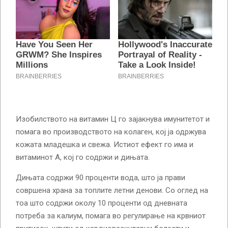
Изобилството на витамин Ц го зајакнува имунитетот и
помага во производството на колаген, кој ја одржува
кожата младешка и свежа. Истиот ефект го има и
витаминот А, кој го содржи и дињата.
Дињата содржи 90 проценти вода, што ја прави
совршена храна за топлите летни денови. Со оглед на
тоа што содржи околу 10 проценти од дневната
потреба за калиум, помага во регулирање на крвниот