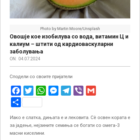
Photo by Martin Moore/Unsplash
Овошје кое изобилува со вода, витамин Ц и
калиум – штити од кардиоваскуларни
заболувања
ON:
04.07.2024
Сподели со своите пријатели
Facebook
Twitter
WhatsApp
Messenger
Telegram
Viber
Gmail
Share
Иако е слатка, дињата е и лековита. Сè освен кората е
за јадење, нејзините семиња се богати со омега-3
масни киселини.