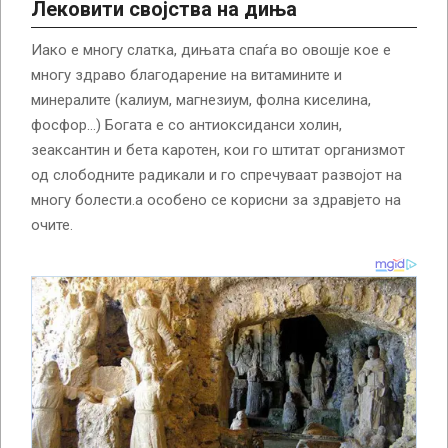
Лековити својства на диња
Иако е многу слатка, дињата спаѓа во овошје кое е
многу здраво благодарение на витамините и
минералите (калиум, магнезиум, фолна киселина,
фосфор…) Богата е со антиоксиданси холин,
зеаксантин и бета каротен, кои го штитат организмот
од слободните радикали и го спречуваат развојот на
многу болести.а особено се корисни за здравјето на
очите.