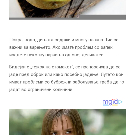
Покрај вода, дињата содржи и многу влакна. Тие се
важни за варењето. Ако имате проблем со запек,
изедете неколку парчиња од овој деликатес.
Бидејќи е „тежок на стомакот“, се препорачува да се
јаде пред оброк или како посебно јадење. Луѓето кои
имаат проблеми со бубрежни заболувања треба да го
јадат во ограничени количини.