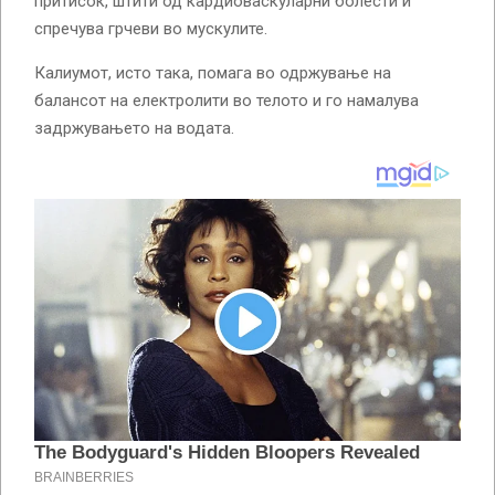
притисок, штити од кардиоваскуларни болести и
спречува грчеви во мускулите.
Калиумот, исто така, помага во одржување на
балансот на електролити во телото и го намалува
задржувањето на водата.