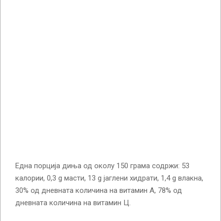
Една порција диња од околу 150 грама содржи: 53
калории, 0,3 g масти, 13 g јаглени хидрати, 1,4 g влакна,
30% од дневната количина на витамин А, 78% од
дневната количина на витамин Ц.