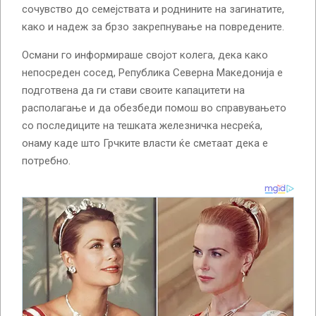
сочувство до семејствата и роднините на загинатите,
како и надеж за брзо закрепнување на повредените.
Османи го информираше својот колега, дека како
непосреден сосед, Република Северна Македонија е
подготвена да ги стави своите капацитети на
располагање и да обезбеди помош во справувањето
со последиците на тешката железничка несреќа,
онаму каде што Грчките власти ќе сметаат дека е
потребно.