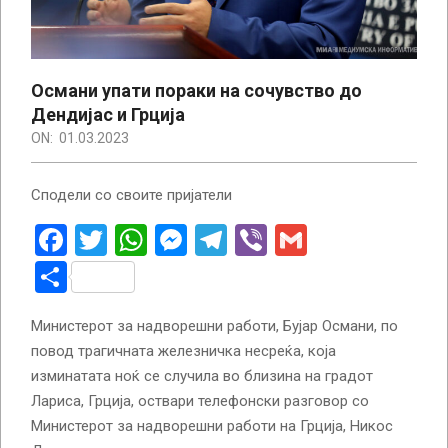
Османи упати пораки на сочувство до
Дендијас и Грција
ON:
01.03.2023
Сподели со своите пријатели
Facebook
Twitter
WhatsApp
Messenger
Telegram
Viber
Gmail
Share
Министерот за надворешни работи, Бујар Османи, по
повод трагичната железничка несреќа, која
изминатата ноќ се случила во близина на градот
Лариса, Грција, оствари телефонски разговор со
Министерот за надворешни работи на Грција, Никос