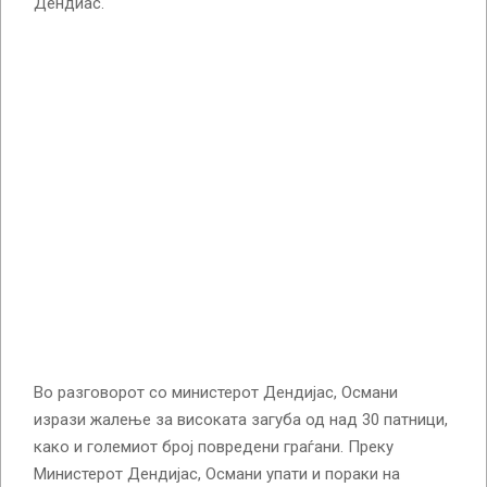
Дендиас.
Во разговорот со министерот Дендијас, Османи
изрази жалење за високата загуба од над 30 патници,
како и големиот број повредени граѓани. Преку
Министерот Дендијас, Османи упати и пораки на