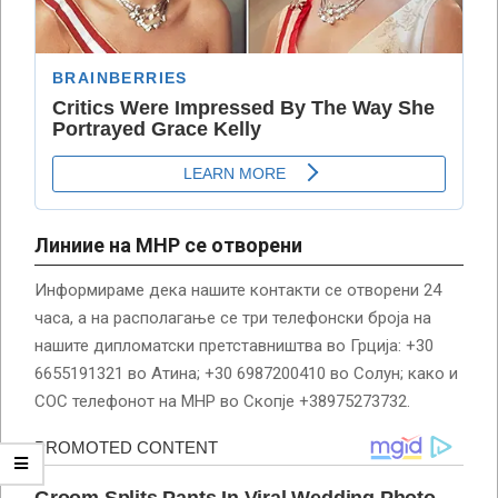
Линиие на МНР се отворени
Информираме дека нашите контакти се отворени 24
часа, а на располагање се три телефонски броја на
нашите дипломатски претставништва во Грција: +30
6655191321 во Атина; +30 6987200410 во Солун; како и
СОС телефонот на МНР во Скопје +38975273732.